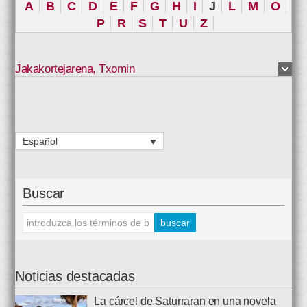
A
B
C
D
E
F
G
H
I
J
L
M
O
P
R
S
T
U
Z
Jakakortejarena
,
Txomin
Español
Buscar
Noticias destacadas
La cárcel de Saturraran en una novela