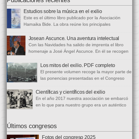
una persona trabajadora y comprometida, que huía de
Estudios sobre la música en el exilio
protagonismos y cargos oficiales. Sus aficiones […]
Este es el último libro publicado por la Asociación
Hamaika Bide. La obra reúne los principales
principales presentados al Congreso Música y Exilio,
celebrado en 2023. Bajo ese epígrafe se han recogido un total
Josean Ascunce. Una aventura intelectual
de dieciséis ponencias. El libro se ha estructurado en tres
Con las Navidades ha salido de imprenta el libro
bloques. En el primero se analizan aspectos generales del arte
homenaje a José Ángel Ascunce. En él se recogen
popular […]
quince trabajos que abordan el recuerdo de Josean
desde diferentes perspectivas, incluyendo una detallada
Los mitos del exilio. PDF completo
biografía, bibliografía y una recopilación fotográfica. Los
El presente volumen recoge la mayor parte de
coordinadores han sido Carmen Gil Fombellida y José Ramón
las ponencias presentadas en el Congreso
Zabala. Con ellos han particidado once escritores: […]
que celebramos en noviembre de 2021. Por
primera vez, hemos acordado difundirlo, además de en
Científicas y científicos del exilio
formato papel, en formato PDF con la finalidad de reducir los
En el año 2017 nuestra asociación se embarcó
costes de correo que supone su difusión. En este PDF es
en lo que para nuestro grupo era un auténtico
posible acceder a todos […]
reto, la organización de un congreso
internacional, en este caso el número quince, centrado en la
ciencia del exilio. El objetivo era recuperar y difundir las figuras
Últimos congresos
y la obra de los científicos y científicas que tuvieron que […]
Fotos del congreso 2025