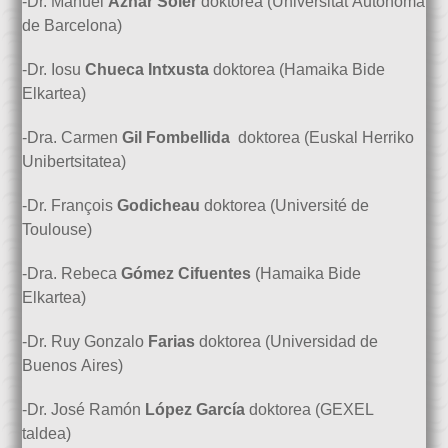
-Dr. Manuel
Aznar Soler
doktorea (Universitat Autònoma
de Barcelona)
-Dr. Iosu
Chueca Intxusta
doktorea (Hamaika Bide
Elkartea)
-Dra. Carmen
Gil Fombellida
doktorea (Euskal Herriko
Unibertsitatea)
-Dr. François
Godicheau
doktorea (Université de
Toulouse)
-Dra. Rebeca
Gómez Cifuentes
(Hamaika Bide
Elkartea)
-Dr. Ruy Gonzalo
Farias
doktorea (Universidad de
Buenos Aires)
-Dr. José Ramón
López García
doktorea (GEXEL
taldea)