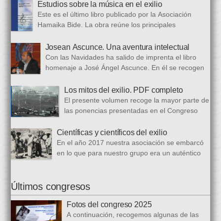
Estudios sobre la música en el exilio
protagonismos y cargos oficiales. Sus aficiones […]
Este es el último libro publicado por la Asociación
Hamaika Bide. La obra reúne los principales
principales presentados al Congreso Música y Exilio,
celebrado en 2023. Bajo ese epígrafe se han recogido un total
Josean Ascunce. Una aventura intelectual
de dieciséis ponencias. El libro se ha estructurado en tres
Con las Navidades ha salido de imprenta el libro
bloques. En el primero se analizan aspectos generales del arte
homenaje a José Ángel Ascunce. En él se recogen
popular […]
quince trabajos que abordan el recuerdo de Josean
desde diferentes perspectivas, incluyendo una detallada
Los mitos del exilio. PDF completo
biografía, bibliografía y una recopilación fotográfica. Los
El presente volumen recoge la mayor parte de
coordinadores han sido Carmen Gil Fombellida y José Ramón
las ponencias presentadas en el Congreso
Zabala. Con ellos han particidado once escritores: […]
que celebramos en noviembre de 2021. Por
primera vez, hemos acordado difundirlo, además de en
Científicas y científicos del exilio
formato papel, en formato PDF con la finalidad de reducir los
En el año 2017 nuestra asociación se embarcó
costes de correo que supone su difusión. En este PDF es
en lo que para nuestro grupo era un auténtico
posible acceder a todos […]
reto, la organización de un congreso
internacional, en este caso el número quince, centrado en la
ciencia del exilio. El objetivo era recuperar y difundir las figuras
Últimos congresos
y la obra de los científicos y científicas que tuvieron que […]
Fotos del congreso 2025
A continuación, recogemos algunas de las