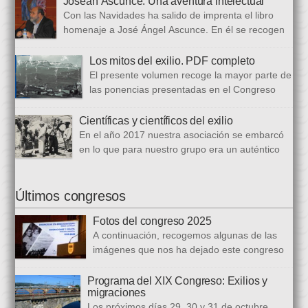
Josean Ascunce. Una aventura intelectual
de dieciséis ponencias. El libro se ha estructurado en tres
Con las Navidades ha salido de imprenta el libro
bloques. En el primero se analizan aspectos generales del arte
homenaje a José Ángel Ascunce. En él se recogen
popular […]
quince trabajos que abordan el recuerdo de Josean
desde diferentes perspectivas, incluyendo una detallada
Los mitos del exilio. PDF completo
biografía, bibliografía y una recopilación fotográfica. Los
El presente volumen recoge la mayor parte de
coordinadores han sido Carmen Gil Fombellida y José Ramón
las ponencias presentadas en el Congreso
Zabala. Con ellos han particidado once escritores: […]
que celebramos en noviembre de 2021. Por
primera vez, hemos acordado difundirlo, además de en
Científicas y científicos del exilio
formato papel, en formato PDF con la finalidad de reducir los
En el año 2017 nuestra asociación se embarcó
costes de correo que supone su difusión. En este PDF es
en lo que para nuestro grupo era un auténtico
posible acceder a todos […]
reto, la organización de un congreso
internacional, en este caso el número quince, centrado en la
ciencia del exilio. El objetivo era recuperar y difundir las figuras
Últimos congresos
y la obra de los científicos y científicas que tuvieron que […]
Fotos del congreso 2025
A continuación, recogemos algunas de las
imágenes que nos ha dejado este congreso
sobre «Emigraciones y Exilios», en los
distintos escenarios de la Diputación Foral del Gipuzkoa, la
Programa del XIX Congreso: Exilios y
migraciones
Biblioteca Carlos Santamaría y la Facultad de Letras de la
Los próximos días 29, 30 y 31 de octubre
Universidad del País Vasco en Gasteiz.