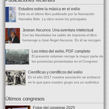
una persona trabajadora y comprometida, que huía de
Estudios sobre la música en el exilio
protagonismos y cargos oficiales. Sus aficiones […]
Este es el último libro publicado por la Asociación
Hamaika Bide. La obra reúne los principales
principales presentados al Congreso Música y Exilio,
celebrado en 2023. Bajo ese epígrafe se han recogido un total
Josean Ascunce. Una aventura intelectual
de dieciséis ponencias. El libro se ha estructurado en tres
Con las Navidades ha salido de imprenta el libro
bloques. En el primero se analizan aspectos generales del arte
homenaje a José Ángel Ascunce. En él se recogen
popular […]
quince trabajos que abordan el recuerdo de Josean
desde diferentes perspectivas, incluyendo una detallada
Los mitos del exilio. PDF completo
biografía, bibliografía y una recopilación fotográfica. Los
El presente volumen recoge la mayor parte de
coordinadores han sido Carmen Gil Fombellida y José Ramón
las ponencias presentadas en el Congreso
Zabala. Con ellos han particidado once escritores: […]
que celebramos en noviembre de 2021. Por
primera vez, hemos acordado difundirlo, además de en
Científicas y científicos del exilio
formato papel, en formato PDF con la finalidad de reducir los
En el año 2017 nuestra asociación se embarcó
costes de correo que supone su difusión. En este PDF es
en lo que para nuestro grupo era un auténtico
posible acceder a todos […]
reto, la organización de un congreso
internacional, en este caso el número quince, centrado en la
ciencia del exilio. El objetivo era recuperar y difundir las figuras
Últimos congresos
y la obra de los científicos y científicas que tuvieron que […]
Fotos del congreso 2025