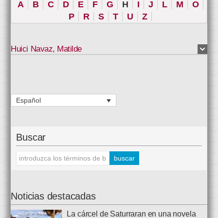
A
B
C
D
E
F
G
H
I
J
L
M
O
P
R
S
T
U
Z
Huici Navaz
,
Matilde
Español
Buscar
Noticias destacadas
La cárcel de Saturraran en una novela