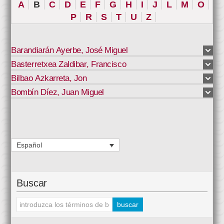
A
B
C
D
E
F
G
H
I
J
L
M
O
P
R
S
T
U
Z
Barandiarán Ayerbe
,
José Miguel
Basterretxea Zaldibar
,
Francisco
Bilbao Azkarreta
,
Jon
Bombín Díez
,
Juan Miguel
Español
Buscar