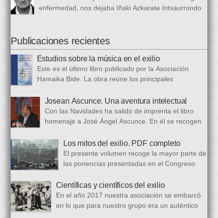
La Voz de España. Esta colección, dieciséis artículos, había
enfermedad, nos dejaba Iñaki Azkarate Intxaurrondo
sido parcialmente […]
(1948-2021). Iñaki, profesor jubilado del Larramendi
Ikastetxea de Donostia, había pertenecido a Hamaika Bide
desde sus mismos inicios. Entre nosotros dejó el recuerdo de
Publicaciones recientes
una persona trabajadora y comprometida, que huía de
Estudios sobre la música en el exilio
protagonismos y cargos oficiales. Sus aficiones […]
Este es el último libro publicado por la Asociación
Hamaika Bide. La obra reúne los principales
principales presentados al Congreso Música y Exilio,
celebrado en 2023. Bajo ese epígrafe se han recogido un total
Josean Ascunce. Una aventura intelectual
de dieciséis ponencias. El libro se ha estructurado en tres
Con las Navidades ha salido de imprenta el libro
bloques. En el primero se analizan aspectos generales del arte
homenaje a José Ángel Ascunce. En él se recogen
popular […]
quince trabajos que abordan el recuerdo de Josean
desde diferentes perspectivas, incluyendo una detallada
Los mitos del exilio. PDF completo
biografía, bibliografía y una recopilación fotográfica. Los
El presente volumen recoge la mayor parte de
coordinadores han sido Carmen Gil Fombellida y José Ramón
las ponencias presentadas en el Congreso
Zabala. Con ellos han particidado once escritores: […]
que celebramos en noviembre de 2021. Por
primera vez, hemos acordado difundirlo, además de en
Científicas y científicos del exilio
formato papel, en formato PDF con la finalidad de reducir los
En el año 2017 nuestra asociación se embarcó
costes de correo que supone su difusión. En este PDF es
en lo que para nuestro grupo era un auténtico
posible acceder a todos […]
reto, la organización de un congreso