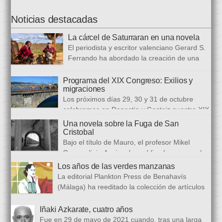
Noticias destacadas
La cárcel de Saturraran en una novela
El periodista y escritor valenciano Gerard S.
Ferrando ha abordado la creación de una
trilogía novelística que busca a analizar a
realidad actual, con numerosas referencias al pasado. El ciclo
Programa del XIX Congreso: Exilios y
migraciones
se inició en 2024 con Cariño, soy un iai@flauta, continuó en
Los próximos días 29, 30 y 31 de octubre
2025 con Los abrazos aplazados y finalizará con Las
celebramos en Donostia y Gasteiz nuestro XIX
ausencias que heredamos, directamente ligada […]
congreso internacional, con especialistas de muy diversas
Una novela sobre la Fuga de San
universidades y procedencias. En esta ocasión se trata de
Cristobal
establecer paralelismos entre los fugitivos de la Guerra Civil
Bajo el título de Mauro, el profesor Mikel
española y estos otros hombres y mujeres que arriban a
Guerendiain Azpiroz ha publicado una novela
nuestro país desde territorios […]
histórica en castellano en la que ficciona los sucesos de la
Los años de las verdes manzanas
tristemente fuga del fuerte de San Cristobal, en el monte
La editorial Plankton Press de Benahavís
Ezkaba, una de las mayores evasiones carcelarias de Europa,
(Málaga) ha reeditado la colección de artículos
que se convirtió en un auténtico baño de sangre: 206
periodísticos que bajo el epigrafe de “Los años
republicanos […]
de las verdes manzanas” Cecilia García de Guilarte publicó del
Iñaki Azkarate, cuatro años
1 de marzo al 24 de octubre de 1968, en el periódico franquista
Fue en 29 de mayo de 2021 cuando, tras una larga