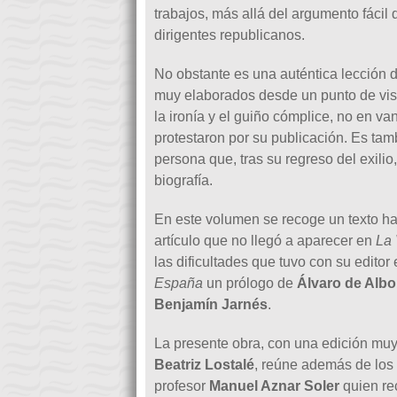
trabajos, más allá del argumento fácil
dirigentes republicanos.
No obstante es una auténtica lección 
muy elaborados desde un punto de vista l
la ironía y el guiño cómplice, no en v
protestaron por su publicación. Es tam
persona que, tras su regreso del exilio,
biografía.
En este volumen se recoge un texto has
artículo que no llegó a aparecer en
La
las dificultades que tuvo con su editor
España
un prólogo de
Álvaro de Alb
Benjamín Jarnés
.
La presente obra, con una edición muy
Beatriz Lostalé
, reúne además de los 
profesor
Manuel Aznar Soler
quien re