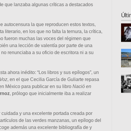
 de que lanzaba algunas críticas a destacados
los c
nuest
este 
organ
Últ
este 
de autocensura la que reproducen estos textos,
cienc
difun
iterario, en los que no falta la ternura, la crítica,
cient
ano fueron muchas las voces del régimen que
bién una lección de valentía por parte de una
sobre
 no renunciaba a su oficio de escritora ni a su
escen
la Bi
Letra
ta ahora inédito: “Los libros y sus epílogos”, un
Donos
Gaste
 Voz
, en el que Cecilia García de Guliarte repasa
inter
 en México para publicar en su libro
Nació en
unive
se tr
ornoz
, prólogo que inicialmente iba a realizar
propu
fugit
esta 
otros
de hu
país 
 cuidada y una excelente portada creada por
guerr
artículos de las verdes manzanas, un epílogo del
en di
coge además una excelente bibliografía de y
Gran 