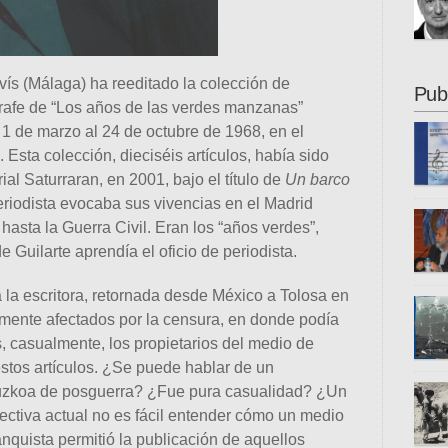
Cecil
al 24
franq
2021)
dieci
vís (Málaga) ha reeditado la colección de
Ikast
Pub
igrafe de “Los años de las verdes manzanas”
Hamai
 1 de marzo al 24 de octubre de 1968, en el
nosot
traba
. Esta colección, dieciséis artículos, había sido
prota
ial Saturraran, en 2001, bajo el título de
Un barco
[…]
eriodista evocaba sus vivencias en el Madrid
al Co
asta la Guerra Civil. Eran los “años verdes”,
Bajo 
 Guilarte aprendía el oficio de periodista.
dieci
en tr
a la escritora, retornada desde México a Tolosa en
Ángel
aspec
que 
amente afectados por la censura, en donde podía
difer
os, casualmente, los propietarios del medio de
detal
stos artículos. ¿Se puede hablar de un
recop
pres
puzkoa de posguerra? ¿Fue pura casualidad? ¿Un
sido
novi
ctiva actual no es fácil entender cómo un medio
Zabal
acord
nquista permitió la publicación de aquellos
escri
papel