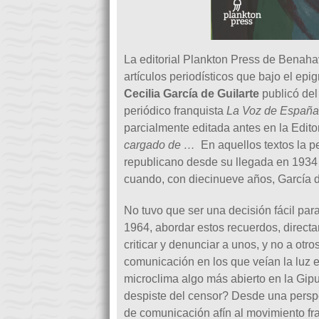
La editorial Plankton Press de Benaha
artículos periodísticos que bajo el ep
Cecilia García de Guilarte
publicó del
periódico franquista
La Voz de España
parcialmente editada antes en la Editor
cargado de …
En aquellos textos la p
republicano desde su llegada en 1934 h
cuando, con diecinueve años, García de
No tuvo que ser una decisión fácil par
1964, abordar estos recuerdos, direct
criticar y denunciar a unos, y no a otr
comunicación en los que veían la luz e
microclima algo más abierto en la Gi
despiste del censor? Desde una perspe
de comunicación afín al movimiento fra