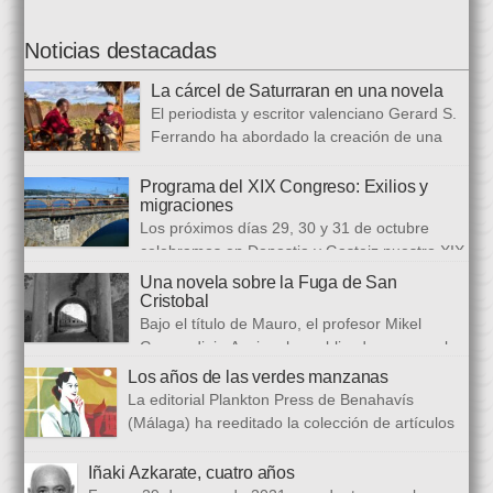
Noticias destacadas
La cárcel de Saturraran en una novela
El periodista y escritor valenciano Gerard S.
Ferrando ha abordado la creación de una
trilogía novelística que busca a analizar a
realidad actual, con numerosas referencias al pasado. El ciclo
Programa del XIX Congreso: Exilios y
migraciones
se inició en 2024 con Cariño, soy un iai@flauta, continuó en
Los próximos días 29, 30 y 31 de octubre
2025 con Los abrazos aplazados y finalizará con Las
celebramos en Donostia y Gasteiz nuestro XIX
ausencias que heredamos, directamente ligada […]
congreso internacional, con especialistas de muy diversas
Una novela sobre la Fuga de San
universidades y procedencias. En esta ocasión se trata de
Cristobal
establecer paralelismos entre los fugitivos de la Guerra Civil
Bajo el título de Mauro, el profesor Mikel
española y estos otros hombres y mujeres que arriban a
Guerendiain Azpiroz ha publicado una novela
nuestro país desde territorios […]
histórica en castellano en la que ficciona los sucesos de la
Los años de las verdes manzanas
tristemente fuga del fuerte de San Cristobal, en el monte
La editorial Plankton Press de Benahavís
Ezkaba, una de las mayores evasiones carcelarias de Europa,
(Málaga) ha reeditado la colección de artículos
que se convirtió en un auténtico baño de sangre: 206
periodísticos que bajo el epigrafe de “Los años
republicanos […]
de las verdes manzanas” Cecilia García de Guilarte publicó del
Iñaki Azkarate, cuatro años
1 de marzo al 24 de octubre de 1968, en el periódico franquista