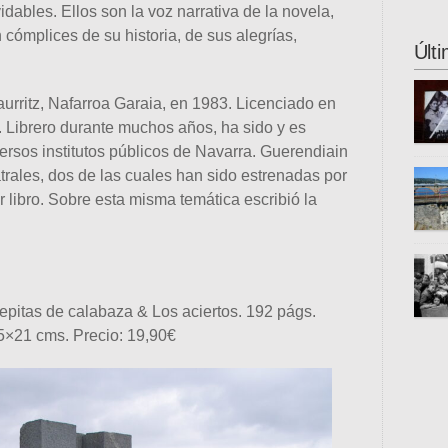
dables. Ellos son la voz narrativa de la novela,
los c
nuest
 cómplices de su historia, de sus alegrías,
este 
organ
Últ
este 
cienc
urritz, Nafarroa Garaia, en 1983. Licenciado en
difun
. Librero durante muchos años, ha sido y es
cient
versos institutos públicos de Navarra. Guerendiain
sobre
atrales, dos de las cuales han sido estrenadas por
escen
 libro. Sobre esta misma temática escribió la
la Bi
Letra
Donos
Gaste
inter
unive
epitas de calabaza & Los aciertos. 192 págs.
se tr
5×21 cms. Precio: 19,90€
propu
fugit
esta 
otros
de hu
país 
guerr
en di
Gran 