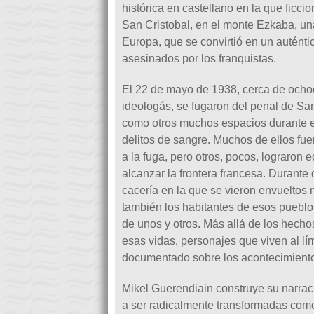
histórica en castellano en la que ficci
San Cristobal, en el monte Ezkaba, un
Europa, que se convirtió en un autént
asesinados por los franquistas.
El 22 de mayo de 1938, cerca de ochoc
ideologás, se fugaron del penal de San
como otros muchos espacios durante es
delitos de sangre. Muchos de ellos fue
a la fuga, pero otros, pocos, lograron
alcanzar la frontera francesa. Durante 
cacería en la que se vieron envueltos n
también los habitantes de esos pueblo
de unos y otros. Más allá de los hecho
esas vidas, personajes que viven al lím
documentado sobre los acontecimiento
Mikel Guerendiain construye su narrac
a ser radicalmente transformadas como