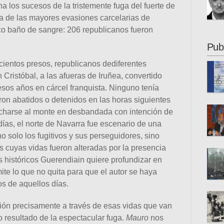
ona los sucesos de la tristemente fuga del fuerte de
Cecil
a de las mayores evasiones carcelarias de
al 24
ico baño de sangre: 206 republicanos fueron
franq
2021)
dieci
Ikast
Pub
Hamai
ientos presos, republicanos dediferentes
nosot
 Cristóbal, a las afueras de Iruñea, convertido
traba
prota
os años en cárcel franquista. Ninguno tenía
[…]
ron abatidos o detenidos en las horas siguientes
al Co
 echarse al monte en desbandada con intención de
Bajo 
días, el norte de Navarra fue escenario de una
dieci
o solo los fugitivos y sus perseguidores, sino
en tr
s cuyas vidas fueron alteradas por la presencia
Ángel
aspec
que 
s históricos Guerendiain quiere profundizar en
difer
ite lo que no quita para que el autor se haya
detal
s de aquellos días.
recop
pres
sido
novi
ión precisamente a través de esas vidas que van
Zabal
acord
 resultado de la espectacular fuga.
Mauro
nos
escri
papel