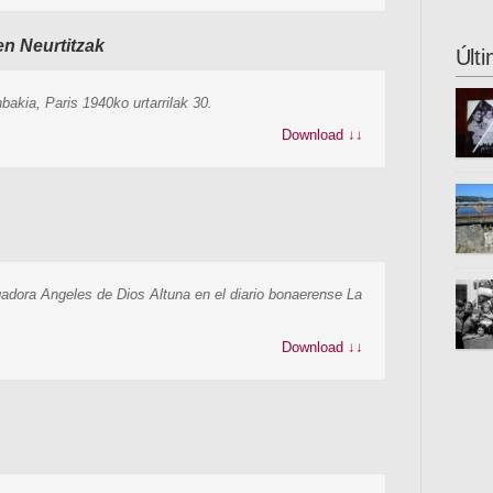
los c
nuest
este 
en Neurtitzak
organ
Últ
este 
cienc
akia, Paris 1940ko urtarrilak 30.
difun
Download ↓↓
cient
sobre
escen
la Bi
Letra
Donos
Gaste
igadora Angeles de Dios Altuna en el diario bonaerense La
inter
unive
Download ↓↓
se tr
propu
fugit
esta 
otros
de hu
país 
guerr
en di
Gran 