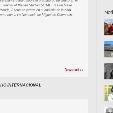
nteresante trabajo sobre el dramaturgo de Getxo en el
 Journal of Iberian Studies
(2014). Tras un breve
zondo, Azcue se centra en el análisis de la obra
Not
lismo con la
La Numancia
de Miguel de Cervantes.
ha ab
novel
actua
ciclo
iai@f
Donos
aplaz
inter
Download ↓↓
hered
unive
se tr
fugit
CHO INTERNACIONAL
Azpir
otros
caste
país 
trist
el mo
carce
la co
autén
epigr