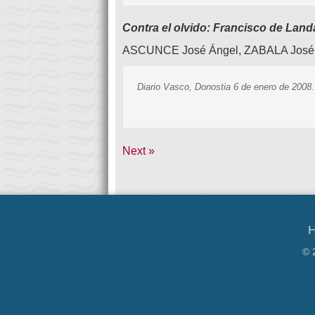
Contra el olvido: Francisco de Lan
ASCUNCE José Ángel, ZABALA Jos
Diario Vasco, Donostia 6 de enero de 2008.
Next »
H
© 