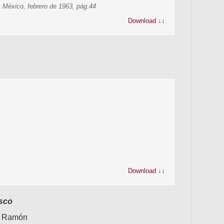
 México, febrero de 1963, pág.44
Este 
Download ↓↓
Download ↓↓
asco
é Ramón