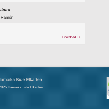
daburu
é Ramón
Download ↓↓
amaika Bide Elkartea
2026 Hamaika Bide Elkartea.