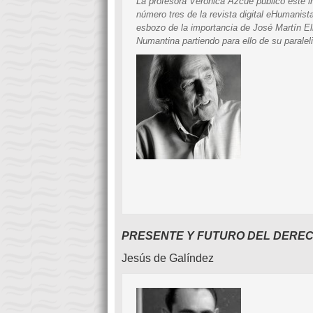
La profesora Verónica Azcue publicó este i
número tres de la revista digital
eHumanista.
esbozo de la importancia de José Martín Eli
Numantina
partiendo para ello de su parale
PRESENTE Y FUTURO DEL DERE
Jesús de Galíndez