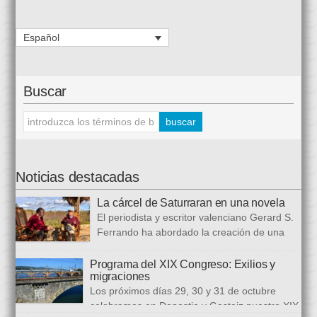
Español
Buscar
Noticias destacadas
La cárcel de Saturraran en una novela
El periodista y escritor valenciano Gerard S.
Ferrando ha abordado la creación de una
trilogía novelística que busca a analizar a
realidad actual, con numerosas referencias al pasado. El ciclo
Programa del XIX Congreso: Exilios y
migraciones
se inició en 2024 con Cariño, soy un iai@flauta, continuó en
Los próximos días 29, 30 y 31 de octubre
2025 con Los abrazos aplazados y finalizará con Las
celebramos en Donostia y Gasteiz nuestro XIX
ausencias que heredamos, directamente ligada […]