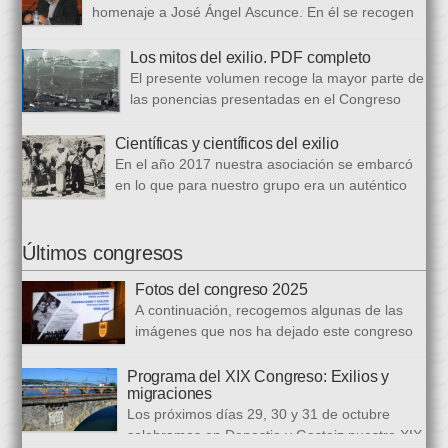
bloques. En el primero se analizan aspectos generales del arte
homenaje a José Ángel Ascunce. En él se recogen
popular […]
quince trabajos que abordan el recuerdo de Josean
desde diferentes perspectivas, incluyendo una detallada
Los mitos del exilio. PDF completo
biografía, bibliografía y una recopilación fotográfica. Los
El presente volumen recoge la mayor parte de
coordinadores han sido Carmen Gil Fombellida y José Ramón
las ponencias presentadas en el Congreso
Zabala. Con ellos han particidado once escritores: […]
que celebramos en noviembre de 2021. Por
primera vez, hemos acordado difundirlo, además de en
Científicas y científicos del exilio
formato papel, en formato PDF con la finalidad de reducir los
En el año 2017 nuestra asociación se embarcó
costes de correo que supone su difusión. En este PDF es
en lo que para nuestro grupo era un auténtico
posible acceder a todos […]
reto, la organización de un congreso
internacional, en este caso el número quince, centrado en la
ciencia del exilio. El objetivo era recuperar y difundir las figuras
Últimos congresos
y la obra de los científicos y científicas que tuvieron que […]
Fotos del congreso 2025
A continuación, recogemos algunas de las
imágenes que nos ha dejado este congreso
sobre «Emigraciones y Exilios», en los
distintos escenarios de la Diputación Foral del Gipuzkoa, la
Programa del XIX Congreso: Exilios y
migraciones
Biblioteca Carlos Santamaría y la Facultad de Letras de la
Los próximos días 29, 30 y 31 de octubre
Universidad del País Vasco en Gasteiz.
celebramos en Donostia y Gasteiz nuestro XIX