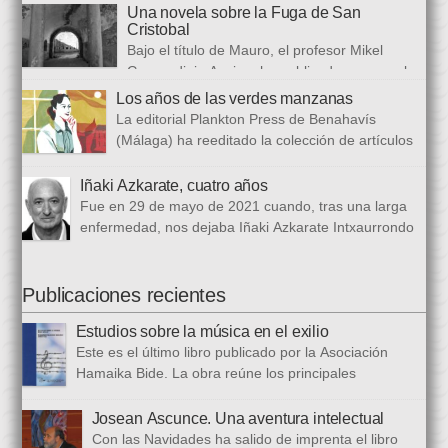
congreso internacional, con especialistas de muy diversas
Una novela sobre la Fuga de San
universidades y procedencias. En esta ocasión se trata de
Cristobal
establecer paralelismos entre los fugitivos de la Guerra Civil
Bajo el título de Mauro, el profesor Mikel
española y estos otros hombres y mujeres que arriban a
Guerendiain Azpiroz ha publicado una novela
nuestro país desde territorios […]
histórica en castellano en la que ficciona los sucesos de la
Los años de las verdes manzanas
tristemente fuga del fuerte de San Cristobal, en el monte
La editorial Plankton Press de Benahavís
Ezkaba, una de las mayores evasiones carcelarias de Europa,
(Málaga) ha reeditado la colección de artículos
que se convirtió en un auténtico baño de sangre: 206
periodísticos que bajo el epigrafe de “Los años
republicanos […]
de las verdes manzanas” Cecilia García de Guilarte publicó del
Iñaki Azkarate, cuatro años
1 de marzo al 24 de octubre de 1968, en el periódico franquista
Fue en 29 de mayo de 2021 cuando, tras una larga
La Voz de España. Esta colección, dieciséis artículos, había
enfermedad, nos dejaba Iñaki Azkarate Intxaurrondo
sido parcialmente […]
(1948-2021). Iñaki, profesor jubilado del Larramendi
Ikastetxea de Donostia, había pertenecido a Hamaika Bide
desde sus mismos inicios. Entre nosotros dejó el recuerdo de
Publicaciones recientes
una persona trabajadora y comprometida, que huía de
Estudios sobre la música en el exilio
protagonismos y cargos oficiales. Sus aficiones […]
Este es el último libro publicado por la Asociación
Hamaika Bide. La obra reúne los principales
principales presentados al Congreso Música y Exilio,
celebrado en 2023. Bajo ese epígrafe se han recogido un total
Josean Ascunce. Una aventura intelectual
de dieciséis ponencias. El libro se ha estructurado en tres
Con las Navidades ha salido de imprenta el libro