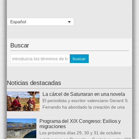
Español
Buscar
Noticias destacadas
La cárcel de Saturraran en una novela
El periodista y escritor valenciano Gerard S.
Ferrando ha abordado la creación de una
trilogía novelística que busca a analizar a
realidad actual, con numerosas referencias al pasado. El ciclo
Programa del XIX Congreso: Exilios y
migraciones
se inició en 2024 con Cariño, soy un iai@flauta, continuó en
Los próximos días 29, 30 y 31 de octubre
2025 con Los abrazos aplazados y finalizará con Las