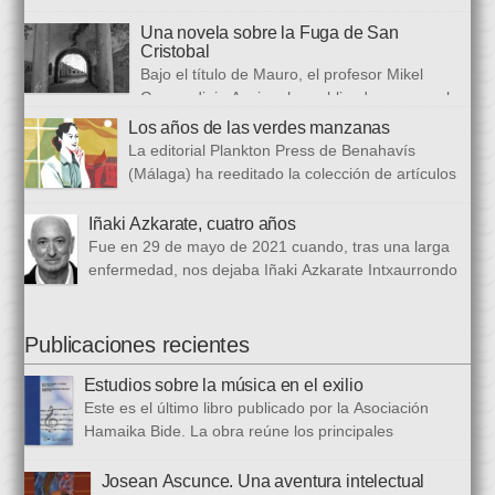
celebramos en Donostia y Gasteiz nuestro XIX
ausencias que heredamos, directamente ligada […]
congreso internacional, con especialistas de muy diversas
Una novela sobre la Fuga de San
universidades y procedencias. En esta ocasión se trata de
Cristobal
establecer paralelismos entre los fugitivos de la Guerra Civil
Bajo el título de Mauro, el profesor Mikel
española y estos otros hombres y mujeres que arriban a
Guerendiain Azpiroz ha publicado una novela
nuestro país desde territorios […]
histórica en castellano en la que ficciona los sucesos de la
Los años de las verdes manzanas
tristemente fuga del fuerte de San Cristobal, en el monte
La editorial Plankton Press de Benahavís
Ezkaba, una de las mayores evasiones carcelarias de Europa,
(Málaga) ha reeditado la colección de artículos
que se convirtió en un auténtico baño de sangre: 206
periodísticos que bajo el epigrafe de “Los años
republicanos […]
de las verdes manzanas” Cecilia García de Guilarte publicó del
Iñaki Azkarate, cuatro años
1 de marzo al 24 de octubre de 1968, en el periódico franquista
Fue en 29 de mayo de 2021 cuando, tras una larga
La Voz de España. Esta colección, dieciséis artículos, había
enfermedad, nos dejaba Iñaki Azkarate Intxaurrondo
sido parcialmente […]
(1948-2021). Iñaki, profesor jubilado del Larramendi
Ikastetxea de Donostia, había pertenecido a Hamaika Bide
desde sus mismos inicios. Entre nosotros dejó el recuerdo de
Publicaciones recientes
una persona trabajadora y comprometida, que huía de
Estudios sobre la música en el exilio
protagonismos y cargos oficiales. Sus aficiones […]
Este es el último libro publicado por la Asociación
Hamaika Bide. La obra reúne los principales
principales presentados al Congreso Música y Exilio,
celebrado en 2023. Bajo ese epígrafe se han recogido un total
Josean Ascunce. Una aventura intelectual