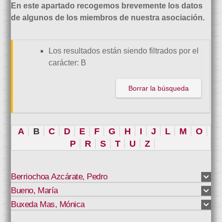
En este apartado recogemos brevemente los datos
de algunos de los miembros de nuestra asociación.
Los resultados están siendo filtrados por el
carácter: B
Borrar la búsqueda
A
B
C
D
E
F
G
H
I
J
L
M
O
P
R
S
T
U
Z
Berriochoa Azcárate
,
Pedro
Bueno
,
María
Buxeda Mas
,
Mónica