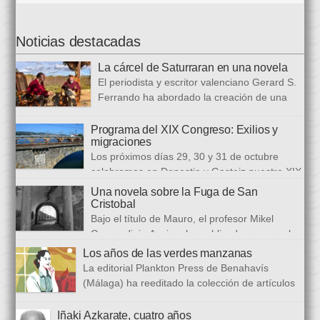
Noticias destacadas
La cárcel de Saturraran en una novela
El periodista y escritor valenciano Gerard S.
Ferrando ha abordado la creación de una
trilogía novelística que busca a analizar a
realidad actual, con numerosas referencias al pasado. El ciclo
Programa del XIX Congreso: Exilios y
migraciones
se inició en 2024 con Cariño, soy un iai@flauta, continuó en
Los próximos días 29, 30 y 31 de octubre
2025 con Los abrazos aplazados y finalizará con Las
celebramos en Donostia y Gasteiz nuestro XIX
ausencias que heredamos, directamente ligada […]
congreso internacional, con especialistas de muy diversas
Una novela sobre la Fuga de San
universidades y procedencias. En esta ocasión se trata de
Cristobal
establecer paralelismos entre los fugitivos de la Guerra Civil
Bajo el título de Mauro, el profesor Mikel
española y estos otros hombres y mujeres que arriban a
Guerendiain Azpiroz ha publicado una novela
nuestro país desde territorios […]
histórica en castellano en la que ficciona los sucesos de la
Los años de las verdes manzanas
tristemente fuga del fuerte de San Cristobal, en el monte
La editorial Plankton Press de Benahavís
Ezkaba, una de las mayores evasiones carcelarias de Europa,
(Málaga) ha reeditado la colección de artículos
que se convirtió en un auténtico baño de sangre: 206
periodísticos que bajo el epigrafe de “Los años
republicanos […]
de las verdes manzanas” Cecilia García de Guilarte publicó del
Iñaki Azkarate, cuatro años