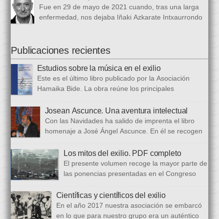
1 de marzo al 24 de octubre de 1968, en el periódico franquista
Fue en 29 de mayo de 2021 cuando, tras una larga
La Voz de España. Esta colección, dieciséis artículos, había
enfermedad, nos dejaba Iñaki Azkarate Intxaurrondo
sido parcialmente […]
(1948-2021). Iñaki, profesor jubilado del Larramendi
Ikastetxea de Donostia, había pertenecido a Hamaika Bide
desde sus mismos inicios. Entre nosotros dejó el recuerdo de
Publicaciones recientes
una persona trabajadora y comprometida, que huía de
Estudios sobre la música en el exilio
protagonismos y cargos oficiales. Sus aficiones […]
Este es el último libro publicado por la Asociación
Hamaika Bide. La obra reúne los principales
principales presentados al Congreso Música y Exilio,
celebrado en 2023. Bajo ese epígrafe se han recogido un total
Josean Ascunce. Una aventura intelectual
de dieciséis ponencias. El libro se ha estructurado en tres
Con las Navidades ha salido de imprenta el libro
bloques. En el primero se analizan aspectos generales del arte
homenaje a José Ángel Ascunce. En él se recogen
popular […]
quince trabajos que abordan el recuerdo de Josean
desde diferentes perspectivas, incluyendo una detallada
Los mitos del exilio. PDF completo
biografía, bibliografía y una recopilación fotográfica. Los
El presente volumen recoge la mayor parte de
coordinadores han sido Carmen Gil Fombellida y José Ramón
las ponencias presentadas en el Congreso
Zabala. Con ellos han particidado once escritores: […]
que celebramos en noviembre de 2021. Por
primera vez, hemos acordado difundirlo, además de en
Científicas y científicos del exilio
formato papel, en formato PDF con la finalidad de reducir los
En el año 2017 nuestra asociación se embarcó
costes de correo que supone su difusión. En este PDF es
en lo que para nuestro grupo era un auténtico