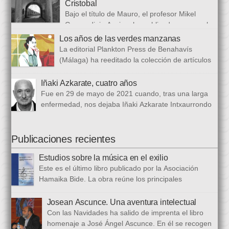
universidades y procedencias. En esta ocasión se trata de
Cristobal
establecer paralelismos entre los fugitivos de la Guerra Civil
Bajo el título de Mauro, el profesor Mikel
española y estos otros hombres y mujeres que arriban a
Guerendiain Azpiroz ha publicado una novela
nuestro país desde territorios […]
histórica en castellano en la que ficciona los sucesos de la
Los años de las verdes manzanas
tristemente fuga del fuerte de San Cristobal, en el monte
La editorial Plankton Press de Benahavís
Ezkaba, una de las mayores evasiones carcelarias de Europa,
(Málaga) ha reeditado la colección de artículos
que se convirtió en un auténtico baño de sangre: 206
periodísticos que bajo el epigrafe de “Los años
republicanos […]
de las verdes manzanas” Cecilia García de Guilarte publicó del
Iñaki Azkarate, cuatro años
1 de marzo al 24 de octubre de 1968, en el periódico franquista
Fue en 29 de mayo de 2021 cuando, tras una larga
La Voz de España. Esta colección, dieciséis artículos, había
enfermedad, nos dejaba Iñaki Azkarate Intxaurrondo
sido parcialmente […]
(1948-2021). Iñaki, profesor jubilado del Larramendi
Ikastetxea de Donostia, había pertenecido a Hamaika Bide
desde sus mismos inicios. Entre nosotros dejó el recuerdo de
Publicaciones recientes
una persona trabajadora y comprometida, que huía de
Estudios sobre la música en el exilio
protagonismos y cargos oficiales. Sus aficiones […]
Este es el último libro publicado por la Asociación
Hamaika Bide. La obra reúne los principales
principales presentados al Congreso Música y Exilio,
celebrado en 2023. Bajo ese epígrafe se han recogido un total
Josean Ascunce. Una aventura intelectual
de dieciséis ponencias. El libro se ha estructurado en tres
Con las Navidades ha salido de imprenta el libro
bloques. En el primero se analizan aspectos generales del arte
homenaje a José Ángel Ascunce. En él se recogen