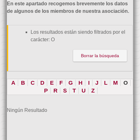
En este apartado recogemos brevemente los datos
de algunos de los miembros de nuestra asociación.
Los resultados están siendo filtrados por el
carácter: O
Borrar la búsqueda
A
B
C
D
E
F
G
H
I
J
L
M
O
P
R
S
T
U
Z
Ningún Resultado