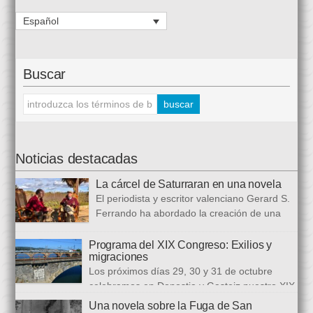
Español
Buscar
Noticias destacadas
La cárcel de Saturraran en una novela
El periodista y escritor valenciano Gerard S.
Ferrando ha abordado la creación de una
trilogía novelística que busca a analizar a
realidad actual, con numerosas referencias al pasado. El ciclo
Programa del XIX Congreso: Exilios y
migraciones
se inició en 2024 con Cariño, soy un iai@flauta, continuó en
Los próximos días 29, 30 y 31 de octubre
2025 con Los abrazos aplazados y finalizará con Las
celebramos en Donostia y Gasteiz nuestro XIX
ausencias que heredamos, directamente ligada […]
congreso internacional, con especialistas de muy diversas
Una novela sobre la Fuga de San