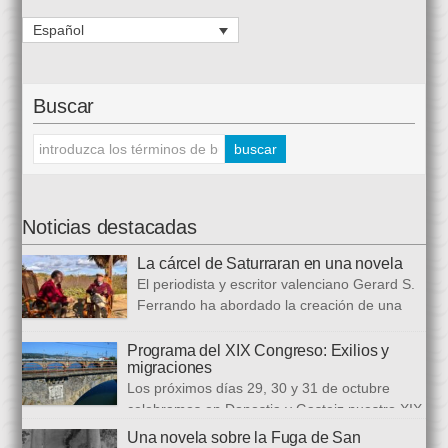
Español
Buscar
Noticias destacadas
La cárcel de Saturraran en una novela
El periodista y escritor valenciano Gerard S.
Ferrando ha abordado la creación de una
trilogía novelística que busca a analizar a
realidad actual, con numerosas referencias al pasado. El ciclo
Programa del XIX Congreso: Exilios y
migraciones
se inició en 2024 con Cariño, soy un iai@flauta, continuó en
Los próximos días 29, 30 y 31 de octubre
2025 con Los abrazos aplazados y finalizará con Las
celebramos en Donostia y Gasteiz nuestro XIX
ausencias que heredamos, directamente ligada […]
congreso internacional, con especialistas de muy diversas
Una novela sobre la Fuga de San