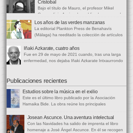
universidades y procedencias. En esta ocasión se trata de
Cristobal
establecer paralelismos entre los fugitivos de la Guerra Civil
Bajo el título de Mauro, el profesor Mikel
española y estos otros hombres y mujeres que arriban a
Guerendiain Azpiroz ha publicado una novela
nuestro país desde territorios […]
histórica en castellano en la que ficciona los sucesos de la
Los años de las verdes manzanas
tristemente fuga del fuerte de San Cristobal, en el monte
La editorial Plankton Press de Benahavís
Ezkaba, una de las mayores evasiones carcelarias de Europa,
(Málaga) ha reeditado la colección de artículos
que se convirtió en un auténtico baño de sangre: 206
periodísticos que bajo el epigrafe de “Los años
republicanos […]
de las verdes manzanas” Cecilia García de Guilarte publicó del
Iñaki Azkarate, cuatro años
1 de marzo al 24 de octubre de 1968, en el periódico franquista
Fue en 29 de mayo de 2021 cuando, tras una larga
La Voz de España. Esta colección, dieciséis artículos, había
enfermedad, nos dejaba Iñaki Azkarate Intxaurrondo
sido parcialmente […]
(1948-2021). Iñaki, profesor jubilado del Larramendi
Ikastetxea de Donostia, había pertenecido a Hamaika Bide
desde sus mismos inicios. Entre nosotros dejó el recuerdo de
Publicaciones recientes
una persona trabajadora y comprometida, que huía de
Estudios sobre la música en el exilio
protagonismos y cargos oficiales. Sus aficiones […]
Este es el último libro publicado por la Asociación
Hamaika Bide. La obra reúne los principales
principales presentados al Congreso Música y Exilio,
celebrado en 2023. Bajo ese epígrafe se han recogido un total
Josean Ascunce. Una aventura intelectual
de dieciséis ponencias. El libro se ha estructurado en tres
Con las Navidades ha salido de imprenta el libro
bloques. En el primero se analizan aspectos generales del arte
homenaje a José Ángel Ascunce. En él se recogen