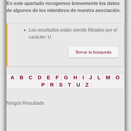
En este apartado recogemos brevemente los datos
de algunos de los miembros de nuestra asociación.
Los resultados están siendo filtrados por el
carácter: U
Borrar la búsqueda
A
B
C
D
E
F
G
H
I
J
L
M
O
P
R
S
T
U
Z
Ningún Resultado