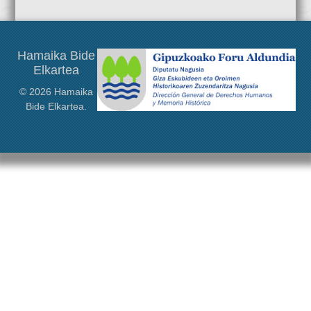
Hamaika Bide Elkarteak lagundu du Max Aub Fundazioak
antolatzen duen ekimen honetan.
Hamaika Bide
Elkartea
© 2026 Hamaika
Bide Elkartea.