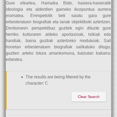
Gure elkartea, Hamaika Bide, hasiera-hasieratik
ideologia eta alderdien gaineko ikuspuntua aurrera
eramatea. Errespetotik beti saiatu gara gure
erbesteratuen biografiak eta lanak objektiboki aztertzen.
Denboraren perspektibaz guztiek egin dituzte gure
herriko kulturaren aldeko aportazioak, txikiak edo
handiak, baina guztiak aztertzeko modukoak. Sail
honetan erbesteratuen biografiak sailkatuko ditugu;
guztien arteko lotura amankomuna, batzutan bakarra:
erbestea.
The results are being filtered by the
character: C
Clear Search