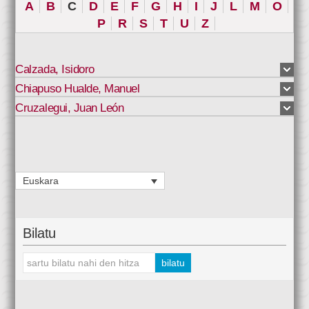
A
B
C
D
E
F
G
H
I
J
L
M
O
P
R
S
T
U
Z
Calzada
,
Isidoro
Chiapuso Hualde
,
Manuel
Cruzalegui
,
Juan León
Euskara
Bilatu