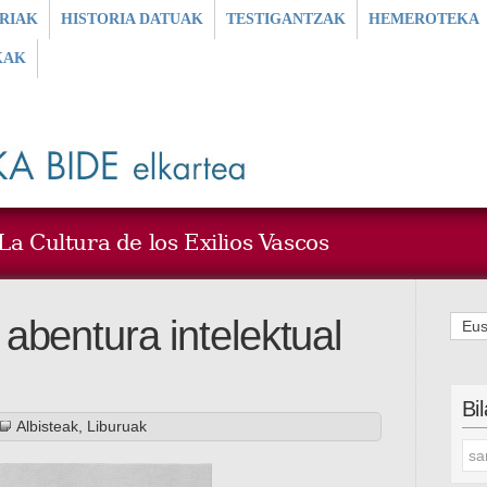
RIAK
HISTORIA DATUAK
TESTIGANTZAK
HEMEROTEKA
KAK
a Cultura de los Exilios Vascos
abentura intelektual
Eus
Bi
Albisteak
,
Liburuak