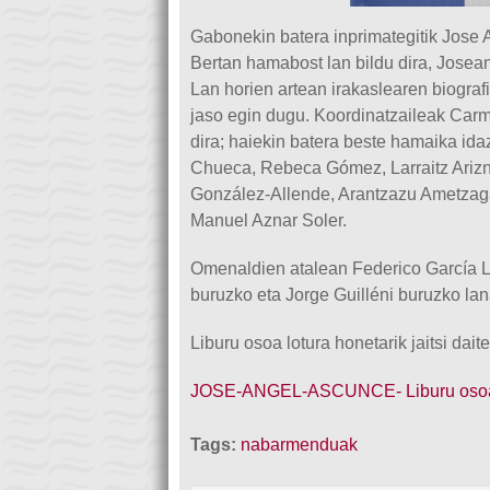
Gabonekin batera inprimategitik Jose 
Bertan hamabost lan bildu dira, Josea
Lan horien artean irakaslearen biografi
jaso egin dugu. Koordinatzaileak Car
dira; haiekin batera beste hamaika ida
Chueca, Rebeca Gómez, Larraitz Arizna
González-Allende, Arantzazu Ametzaga
Manuel Aznar Soler.
Omenaldien atalean Federico García Lo
buruzko eta Jorge Guilléni buruzko lan
Liburu osoa lotura honetarik jaitsi dait
JOSE-ANGEL-ASCUNCE- Liburu oso
Tags:
nabarmenduak