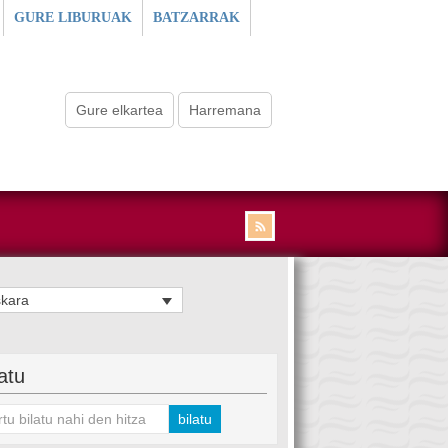
GURE LIBURUAK
BATZARRAK
Gure elkartea
Harremana
kara
latu