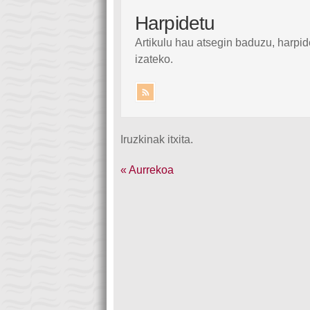
Harpidetu
Artikulu hau atsegin baduzu, harpid
izateko.
Iruzkinak itxita.
« Aurrekoa