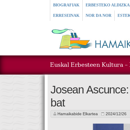
BIOGRAFIAK
ERBESTEKO ALDIZKA
ERRESEINAK
NOR DA NOR
ESTE
Euskal Erbesteen Kultura – L
Josean Ascunce: 
bat
Hamaikabide Elkartea
2024/12/26