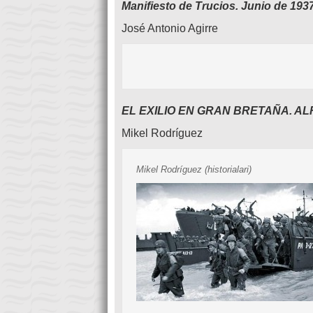
Manifiesto de Trucios. Junio de 193
José Antonio Agirre
EL EXILIO EN GRAN BRETAÑA. AL
Mikel Rodríguez
Mikel Rodríguez (historialari)