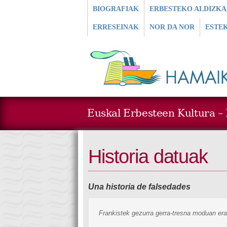
BIOGRAFIAK
ERBESTEKO ALDIZKA
ERRESEINAK
NOR DA NOR
ESTE
Euskal Erbesteen Kultura – L
Historia datuak
Una historia de falsedades
Frankistek gezurra gerra-tresna moduan era