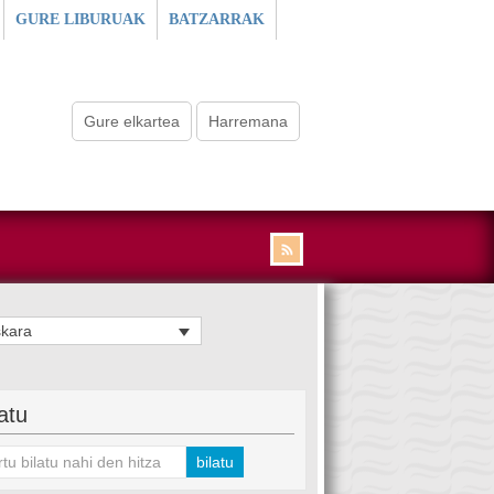
GURE LIBURUAK
BATZARRAK
Gure elkartea
Harremana
kara
latu