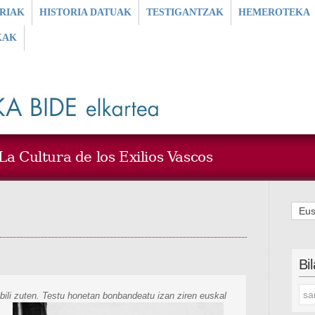
RIAK
HISTORIA DATUAK
TESTIGANTZAK
HEMEROTEKA
KAK
a Cultura de los Exilios Vascos
Eus
Bi
bili zuten. Testu honetan bonbandeatu izan ziren euskal