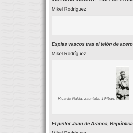
Mikel Rodríguez
Espías vascos tras el telón de acer
Mikel Rodríguez
Ricardo Nalda, zaurituta, 1945an.
El pintor Juan de Aranoa, República,