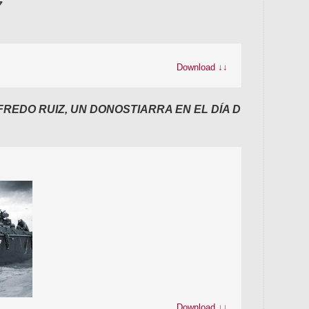
idazl
7
Unibe
eging
Aldun
idazl
Kongr
dira:
dira,
da, H
Download ↓↓
Fund
FREDO RUIZ, UN DONOSTIARRA EN EL DÍA D
Download ↓↓