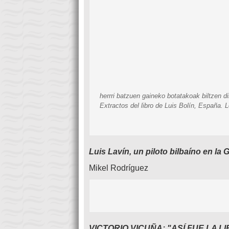
herrri batzuen gaineko botatakoak biltzen d
Extractos del libro de Luis Bolín,
España. Lo
Luis Lavín, un piloto bilbaíno en la 
Mikel Rodríguez
VICTORIO VICUÑA: "ASÍ FUE LA 