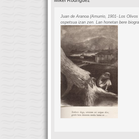
Mikel Rodríguez
Juan de Aranoa (Amurrio, 1901- Los Olivos
ospetsua izan zen. Lan honetan bere biograf