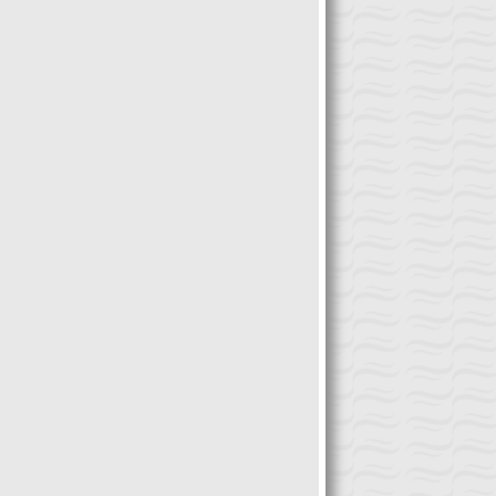
e valentziarraren inguruko jardunaldiak
rtsitatearekin eta Gipuzkoako Foru
o dira urriaren 15 eta 16an. Bi egunetan
diarekin elkarlanean egingo da.
e horren inguruko ideia desberdinak landuko
esuaren datak urriaren 29tik 31ra izango
 biografia, obra, garrantzia… Sarrera irekia
 Donostian eta Gasteizen. […]
amaika Bide Elkarteak lagundu du Max Aub
azioak antolatzen duen ekimen honetan.