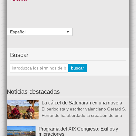
Español
Buscar
Noticias destacadas
La cárcel de Saturraran en una novela
El periodista y escritor valenciano Gerard S.
Ferrando ha abordado la creación de una
trilogía novelística que busca a analizar a
realidad actual, con numerosas referencias al pasado. El ciclo
Programa del XIX Congreso: Exilios y
migraciones
se inició en 2024 con Cariño, soy un iai@flauta, continuó en