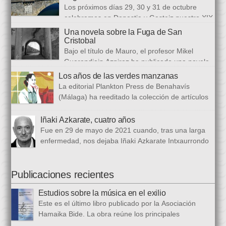
Los próximos días 29, 30 y 31 de octubre
2025 con Los abrazos aplazados y finalizará con Las
celebramos en Donostia y Gasteiz nuestro XIX
ausencias que heredamos, directamente ligada […]
congreso internacional, con especialistas de muy diversas
Una novela sobre la Fuga de San
universidades y procedencias. En esta ocasión se trata de
Cristobal
establecer paralelismos entre los fugitivos de la Guerra Civil
Bajo el título de Mauro, el profesor Mikel
española y estos otros hombres y mujeres que arriban a
Guerendiain Azpiroz ha publicado una novela
nuestro país desde territorios […]
histórica en castellano en la que ficciona los sucesos de la
Los años de las verdes manzanas
tristemente fuga del fuerte de San Cristobal, en el monte
La editorial Plankton Press de Benahavís
Ezkaba, una de las mayores evasiones carcelarias de Europa,
(Málaga) ha reeditado la colección de artículos
que se convirtió en un auténtico baño de sangre: 206
periodísticos que bajo el epigrafe de “Los años
republicanos […]
de las verdes manzanas” Cecilia García de Guilarte publicó del
Iñaki Azkarate, cuatro años
1 de marzo al 24 de octubre de 1968, en el periódico franquista
Fue en 29 de mayo de 2021 cuando, tras una larga
La Voz de España. Esta colección, dieciséis artículos, había
enfermedad, nos dejaba Iñaki Azkarate Intxaurrondo
sido parcialmente […]
(1948-2021). Iñaki, profesor jubilado del Larramendi
Ikastetxea de Donostia, había pertenecido a Hamaika Bide
desde sus mismos inicios. Entre nosotros dejó el recuerdo de
Publicaciones recientes
una persona trabajadora y comprometida, que huía de
Estudios sobre la música en el exilio
protagonismos y cargos oficiales. Sus aficiones […]
Este es el último libro publicado por la Asociación
Hamaika Bide. La obra reúne los principales
principales presentados al Congreso Música y Exilio,