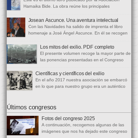
Hamaika Bide. La obra reúne los principales
principales presentados al Congreso Música y Exilio,
celebrado en 2023. Bajo ese epígrafe se han recogido un total
Josean Ascunce. Una aventura intelectual
de dieciséis ponencias. El libro se ha estructurado en tres
Con las Navidades ha salido de imprenta el libro
bloques. En el primero se analizan aspectos generales del arte
homenaje a José Ángel Ascunce. En él se recogen
popular […]
quince trabajos que abordan el recuerdo de Josean
desde diferentes perspectivas, incluyendo una detallada
Los mitos del exilio. PDF completo
biografía, bibliografía y una recopilación fotográfica. Los
El presente volumen recoge la mayor parte de
coordinadores han sido Carmen Gil Fombellida y José Ramón
las ponencias presentadas en el Congreso
Zabala. Con ellos han particidado once escritores: […]
que celebramos en noviembre de 2021. Por
primera vez, hemos acordado difundirlo, además de en
Científicas y científicos del exilio
formato papel, en formato PDF con la finalidad de reducir los
En el año 2017 nuestra asociación se embarcó
costes de correo que supone su difusión. En este PDF es
en lo que para nuestro grupo era un auténtico
posible acceder a todos […]
reto, la organización de un congreso
internacional, en este caso el número quince, centrado en la
ciencia del exilio. El objetivo era recuperar y difundir las figuras
Últimos congresos
y la obra de los científicos y científicas que tuvieron que […]
Fotos del congreso 2025
A continuación, recogemos algunas de las
imágenes que nos ha dejado este congreso
sobre «Emigraciones y Exilios», en los