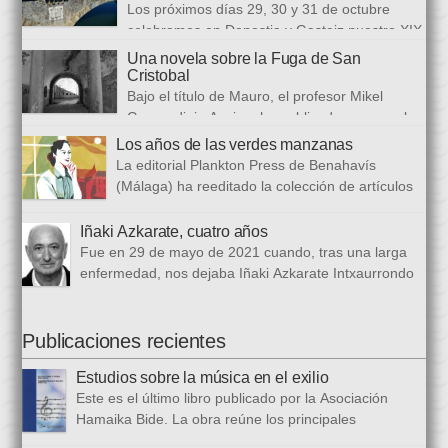
Los próximos días 29, 30 y 31 de octubre
2025 con Los abrazos aplazados y finalizará con Las
celebramos en Donostia y Gasteiz nuestro XIX
ausencias que heredamos, directamente ligada […]
congreso internacional, con especialistas de muy diversas
Una novela sobre la Fuga de San
universidades y procedencias. En esta ocasión se trata de
Cristobal
establecer paralelismos entre los fugitivos de la Guerra Civil
Bajo el título de Mauro, el profesor Mikel
española y estos otros hombres y mujeres que arriban a
Guerendiain Azpiroz ha publicado una novela
nuestro país desde territorios […]
histórica en castellano en la que ficciona los sucesos de la
Los años de las verdes manzanas
tristemente fuga del fuerte de San Cristobal, en el monte
La editorial Plankton Press de Benahavís
Ezkaba, una de las mayores evasiones carcelarias de Europa,
(Málaga) ha reeditado la colección de artículos
que se convirtió en un auténtico baño de sangre: 206
periodísticos que bajo el epigrafe de “Los años
republicanos […]
de las verdes manzanas” Cecilia García de Guilarte publicó del
Iñaki Azkarate, cuatro años
1 de marzo al 24 de octubre de 1968, en el periódico franquista
Fue en 29 de mayo de 2021 cuando, tras una larga
La Voz de España. Esta colección, dieciséis artículos, había
enfermedad, nos dejaba Iñaki Azkarate Intxaurrondo
sido parcialmente […]
(1948-2021). Iñaki, profesor jubilado del Larramendi
Ikastetxea de Donostia, había pertenecido a Hamaika Bide
desde sus mismos inicios. Entre nosotros dejó el recuerdo de
Publicaciones recientes
una persona trabajadora y comprometida, que huía de
Estudios sobre la música en el exilio
protagonismos y cargos oficiales. Sus aficiones […]
Este es el último libro publicado por la Asociación
Hamaika Bide. La obra reúne los principales
principales presentados al Congreso Música y Exilio,