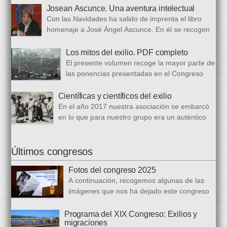
celebrado en 2023. Bajo ese epígrafe se han recogido un total
Josean Ascunce. Una aventura intelectual
de dieciséis ponencias. El libro se ha estructurado en tres
Con las Navidades ha salido de imprenta el libro
bloques. En el primero se analizan aspectos generales del arte
homenaje a José Ángel Ascunce. En él se recogen
popular […]
quince trabajos que abordan el recuerdo de Josean
desde diferentes perspectivas, incluyendo una detallada
Los mitos del exilio. PDF completo
biografía, bibliografía y una recopilación fotográfica. Los
El presente volumen recoge la mayor parte de
coordinadores han sido Carmen Gil Fombellida y José Ramón
las ponencias presentadas en el Congreso
Zabala. Con ellos han particidado once escritores: […]
que celebramos en noviembre de 2021. Por
primera vez, hemos acordado difundirlo, además de en
Científicas y científicos del exilio
formato papel, en formato PDF con la finalidad de reducir los
En el año 2017 nuestra asociación se embarcó
costes de correo que supone su difusión. En este PDF es
en lo que para nuestro grupo era un auténtico
posible acceder a todos […]
reto, la organización de un congreso
internacional, en este caso el número quince, centrado en la
ciencia del exilio. El objetivo era recuperar y difundir las figuras
Últimos congresos
y la obra de los científicos y científicas que tuvieron que […]
Fotos del congreso 2025
A continuación, recogemos algunas de las
imágenes que nos ha dejado este congreso
sobre «Emigraciones y Exilios», en los
distintos escenarios de la Diputación Foral del Gipuzkoa, la
Programa del XIX Congreso: Exilios y
migraciones
Biblioteca Carlos Santamaría y la Facultad de Letras de la