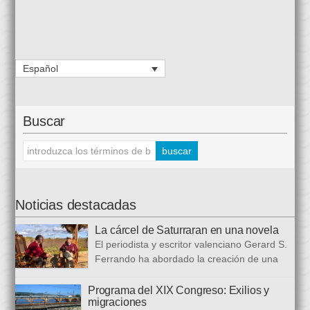
Español
Buscar
Noticias destacadas
La cárcel de Saturraran en una novela
El periodista y escritor valenciano Gerard S.
Ferrando ha abordado la creación de una
trilogía novelística que busca a analizar a
realidad actual, con numerosas referencias al pasado. El ciclo
Programa del XIX Congreso: Exilios y
migraciones
se inició en 2024 con Cariño, soy un iai@flauta, continuó en