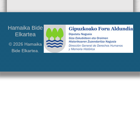
desde Francia o Gran Bretaña, a Argentina o Estados Unidos.
Este congreso será […]
Hamaika Bide
Elkartea
© 2026 Hamaika
Bide Elkartea.