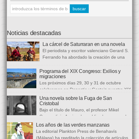
Noticias destacadas
La cárcel de Saturraran en una novela
El periodista y escritor valenciano Gerard S.
Ferrando ha abordado la creación de una
trilogía novelística que busca a analizar a
realidad actual, con numerosas referencias al pasado. El ciclo
Programa del XIX Congreso: Exilios y
migraciones
se inició en 2024 con Cariño, soy un iai@flauta, continuó en
Los próximos días 29, 30 y 31 de octubre
2025 con Los abrazos aplazados y finalizará con Las
celebramos en Donostia y Gasteiz nuestro XIX
ausencias que heredamos, directamente ligada […]
congreso internacional, con especialistas de muy diversas
Una novela sobre la Fuga de San
universidades y procedencias. En esta ocasión se trata de
Cristobal
establecer paralelismos entre los fugitivos de la Guerra Civil
Bajo el título de Mauro, el profesor Mikel
española y estos otros hombres y mujeres que arriban a
Guerendiain Azpiroz ha publicado una novela
nuestro país desde territorios […]
histórica en castellano en la que ficciona los sucesos de la
Los años de las verdes manzanas
tristemente fuga del fuerte de San Cristobal, en el monte
La editorial Plankton Press de Benahavís
Ezkaba, una de las mayores evasiones carcelarias de Europa,
(Málaga) ha reeditado la colección de artículos