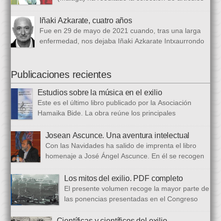
que se convirtió en un auténtico baño de sangre: 206
periodísticos que bajo el epigrafe de “Los años
republicanos […]
de las verdes manzanas” Cecilia García de Guilarte publicó del
Iñaki Azkarate, cuatro años
1 de marzo al 24 de octubre de 1968, en el periódico franquista
Fue en 29 de mayo de 2021 cuando, tras una larga
La Voz de España. Esta colección, dieciséis artículos, había
enfermedad, nos dejaba Iñaki Azkarate Intxaurrondo
sido parcialmente […]
(1948-2021). Iñaki, profesor jubilado del Larramendi
Ikastetxea de Donostia, había pertenecido a Hamaika Bide
desde sus mismos inicios. Entre nosotros dejó el recuerdo de
Publicaciones recientes
una persona trabajadora y comprometida, que huía de
Estudios sobre la música en el exilio
protagonismos y cargos oficiales. Sus aficiones […]
Este es el último libro publicado por la Asociación
Hamaika Bide. La obra reúne los principales
principales presentados al Congreso Música y Exilio,
celebrado en 2023. Bajo ese epígrafe se han recogido un total
Josean Ascunce. Una aventura intelectual
de dieciséis ponencias. El libro se ha estructurado en tres
Con las Navidades ha salido de imprenta el libro
bloques. En el primero se analizan aspectos generales del arte
homenaje a José Ángel Ascunce. En él se recogen
popular […]
quince trabajos que abordan el recuerdo de Josean
desde diferentes perspectivas, incluyendo una detallada
Los mitos del exilio. PDF completo
biografía, bibliografía y una recopilación fotográfica. Los
El presente volumen recoge la mayor parte de
coordinadores han sido Carmen Gil Fombellida y José Ramón
las ponencias presentadas en el Congreso
Zabala. Con ellos han particidado once escritores: […]
que celebramos en noviembre de 2021. Por
primera vez, hemos acordado difundirlo, además de en
Científicas y científicos del exilio