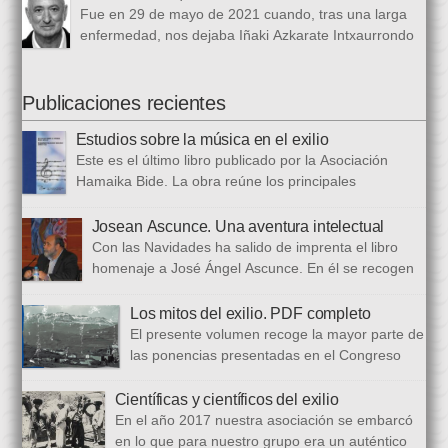
1 de marzo al 24 de octubre de 1968, en el periódico franquista
Fue en 29 de mayo de 2021 cuando, tras una larga
La Voz de España. Esta colección, dieciséis artículos, había
enfermedad, nos dejaba Iñaki Azkarate Intxaurrondo
sido parcialmente […]
(1948-2021). Iñaki, profesor jubilado del Larramendi
Ikastetxea de Donostia, había pertenecido a Hamaika Bide
desde sus mismos inicios. Entre nosotros dejó el recuerdo de
Publicaciones recientes
una persona trabajadora y comprometida, que huía de
Estudios sobre la música en el exilio
protagonismos y cargos oficiales. Sus aficiones […]
Este es el último libro publicado por la Asociación
Hamaika Bide. La obra reúne los principales
principales presentados al Congreso Música y Exilio,
celebrado en 2023. Bajo ese epígrafe se han recogido un total
Josean Ascunce. Una aventura intelectual
de dieciséis ponencias. El libro se ha estructurado en tres
Con las Navidades ha salido de imprenta el libro
bloques. En el primero se analizan aspectos generales del arte
homenaje a José Ángel Ascunce. En él se recogen
popular […]
quince trabajos que abordan el recuerdo de Josean
desde diferentes perspectivas, incluyendo una detallada
Los mitos del exilio. PDF completo
biografía, bibliografía y una recopilación fotográfica. Los
El presente volumen recoge la mayor parte de
coordinadores han sido Carmen Gil Fombellida y José Ramón
las ponencias presentadas en el Congreso
Zabala. Con ellos han particidado once escritores: […]
que celebramos en noviembre de 2021. Por
primera vez, hemos acordado difundirlo, además de en
Científicas y científicos del exilio
formato papel, en formato PDF con la finalidad de reducir los
En el año 2017 nuestra asociación se embarcó
costes de correo que supone su difusión. En este PDF es
en lo que para nuestro grupo era un auténtico