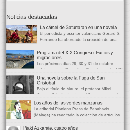
Noticias destacadas
La cárcel de Saturraran en una novela
El periodista y escritor valenciano Gerard S.
Ferrando ha abordado la creación de una
trilogía novelística que busca a analizar a
realidad actual, con numerosas referencias al pasado. El ciclo
Programa del XIX Congreso: Exilios y
migraciones
se inició en 2024 con Cariño, soy un iai@flauta, continuó en
Los próximos días 29, 30 y 31 de octubre
2025 con Los abrazos aplazados y finalizará con Las
celebramos en Donostia y Gasteiz nuestro XIX
ausencias que heredamos, directamente ligada […]
congreso internacional, con especialistas de muy diversas
Una novela sobre la Fuga de San
universidades y procedencias. En esta ocasión se trata de
Cristobal
establecer paralelismos entre los fugitivos de la Guerra Civil
Bajo el título de Mauro, el profesor Mikel
española y estos otros hombres y mujeres que arriban a
Guerendiain Azpiroz ha publicado una novela
nuestro país desde territorios […]
histórica en castellano en la que ficciona los sucesos de la
Los años de las verdes manzanas
tristemente fuga del fuerte de San Cristobal, en el monte
La editorial Plankton Press de Benahavís
Ezkaba, una de las mayores evasiones carcelarias de Europa,
(Málaga) ha reeditado la colección de artículos
que se convirtió en un auténtico baño de sangre: 206
periodísticos que bajo el epigrafe de “Los años
republicanos […]
de las verdes manzanas” Cecilia García de Guilarte publicó del
Iñaki Azkarate, cuatro años