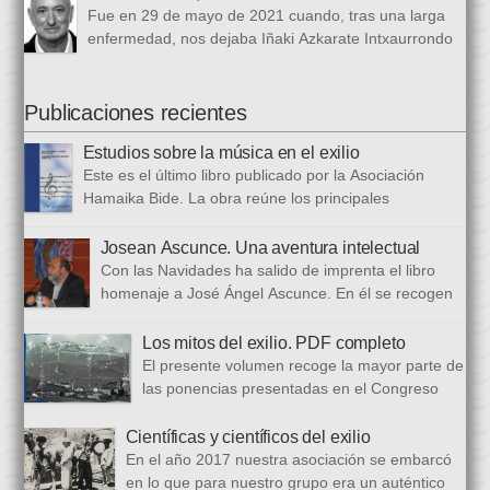
1 de marzo al 24 de octubre de 1968, en el periódico franquista
Fue en 29 de mayo de 2021 cuando, tras una larga
La Voz de España. Esta colección, dieciséis artículos, había
enfermedad, nos dejaba Iñaki Azkarate Intxaurrondo
sido parcialmente […]
(1948-2021). Iñaki, profesor jubilado del Larramendi
Ikastetxea de Donostia, había pertenecido a Hamaika Bide
desde sus mismos inicios. Entre nosotros dejó el recuerdo de
Publicaciones recientes
una persona trabajadora y comprometida, que huía de
Estudios sobre la música en el exilio
protagonismos y cargos oficiales. Sus aficiones […]
Este es el último libro publicado por la Asociación
Hamaika Bide. La obra reúne los principales
principales presentados al Congreso Música y Exilio,
celebrado en 2023. Bajo ese epígrafe se han recogido un total
Josean Ascunce. Una aventura intelectual
de dieciséis ponencias. El libro se ha estructurado en tres
Con las Navidades ha salido de imprenta el libro
bloques. En el primero se analizan aspectos generales del arte
homenaje a José Ángel Ascunce. En él se recogen
popular […]
quince trabajos que abordan el recuerdo de Josean
desde diferentes perspectivas, incluyendo una detallada
Los mitos del exilio. PDF completo
biografía, bibliografía y una recopilación fotográfica. Los
El presente volumen recoge la mayor parte de
coordinadores han sido Carmen Gil Fombellida y José Ramón
las ponencias presentadas en el Congreso
Zabala. Con ellos han particidado once escritores: […]
que celebramos en noviembre de 2021. Por
primera vez, hemos acordado difundirlo, además de en
Científicas y científicos del exilio
formato papel, en formato PDF con la finalidad de reducir los
En el año 2017 nuestra asociación se embarcó
costes de correo que supone su difusión. En este PDF es
en lo que para nuestro grupo era un auténtico