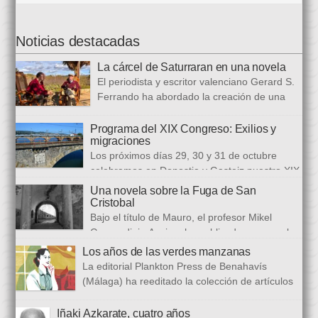
Noticias destacadas
La cárcel de Saturraran en una novela
El periodista y escritor valenciano Gerard S.
Ferrando ha abordado la creación de una
trilogía novelística que busca a analizar a
realidad actual, con numerosas referencias al pasado. El ciclo
Programa del XIX Congreso: Exilios y
migraciones
se inició en 2024 con Cariño, soy un iai@flauta, continuó en
Los próximos días 29, 30 y 31 de octubre
2025 con Los abrazos aplazados y finalizará con Las
celebramos en Donostia y Gasteiz nuestro XIX
ausencias que heredamos, directamente ligada […]
congreso internacional, con especialistas de muy diversas
Una novela sobre la Fuga de San
universidades y procedencias. En esta ocasión se trata de
Cristobal
establecer paralelismos entre los fugitivos de la Guerra Civil
Bajo el título de Mauro, el profesor Mikel
española y estos otros hombres y mujeres que arriban a
Guerendiain Azpiroz ha publicado una novela
nuestro país desde territorios […]
histórica en castellano en la que ficciona los sucesos de la
Los años de las verdes manzanas
tristemente fuga del fuerte de San Cristobal, en el monte
La editorial Plankton Press de Benahavís
Ezkaba, una de las mayores evasiones carcelarias de Europa,
(Málaga) ha reeditado la colección de artículos
que se convirtió en un auténtico baño de sangre: 206
periodísticos que bajo el epigrafe de “Los años
republicanos […]
de las verdes manzanas” Cecilia García de Guilarte publicó del
Iñaki Azkarate, cuatro años