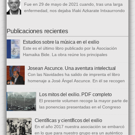
1 de marzo al 24 de octubre de 1968, en el periódico franquista
Fue en 29 de mayo de 2021 cuando, tras una larga
La Voz de España. Esta colección, dieciséis artículos, había
enfermedad, nos dejaba Iñaki Azkarate Intxaurrondo
sido parcialmente […]
(1948-2021). Iñaki, profesor jubilado del Larramendi
Ikastetxea de Donostia, había pertenecido a Hamaika Bide
desde sus mismos inicios. Entre nosotros dejó el recuerdo de
Publicaciones recientes
una persona trabajadora y comprometida, que huía de
Estudios sobre la música en el exilio
protagonismos y cargos oficiales. Sus aficiones […]
Este es el último libro publicado por la Asociación
Hamaika Bide. La obra reúne los principales
principales presentados al Congreso Música y Exilio,
celebrado en 2023. Bajo ese epígrafe se han recogido un total
Josean Ascunce. Una aventura intelectual
de dieciséis ponencias. El libro se ha estructurado en tres
Con las Navidades ha salido de imprenta el libro
bloques. En el primero se analizan aspectos generales del arte
homenaje a José Ángel Ascunce. En él se recogen
popular […]
quince trabajos que abordan el recuerdo de Josean
desde diferentes perspectivas, incluyendo una detallada
Los mitos del exilio. PDF completo
biografía, bibliografía y una recopilación fotográfica. Los
El presente volumen recoge la mayor parte de
coordinadores han sido Carmen Gil Fombellida y José Ramón
las ponencias presentadas en el Congreso
Zabala. Con ellos han particidado once escritores: […]
que celebramos en noviembre de 2021. Por
primera vez, hemos acordado difundirlo, además de en
Científicas y científicos del exilio
formato papel, en formato PDF con la finalidad de reducir los
En el año 2017 nuestra asociación se embarcó
costes de correo que supone su difusión. En este PDF es
en lo que para nuestro grupo era un auténtico