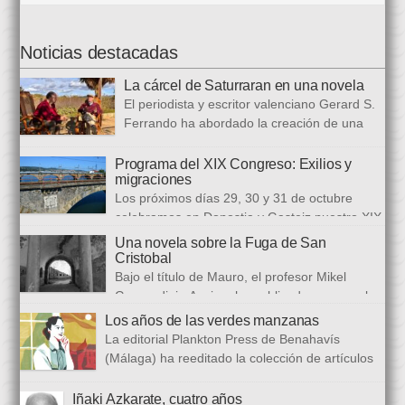
Noticias destacadas
La cárcel de Saturraran en una novela
El periodista y escritor valenciano Gerard S.
Ferrando ha abordado la creación de una
trilogía novelística que busca a analizar a
realidad actual, con numerosas referencias al pasado. El ciclo
Programa del XIX Congreso: Exilios y
migraciones
se inició en 2024 con Cariño, soy un iai@flauta, continuó en
Los próximos días 29, 30 y 31 de octubre
2025 con Los abrazos aplazados y finalizará con Las
celebramos en Donostia y Gasteiz nuestro XIX
ausencias que heredamos, directamente ligada […]
congreso internacional, con especialistas de muy diversas
Una novela sobre la Fuga de San
universidades y procedencias. En esta ocasión se trata de
Cristobal
establecer paralelismos entre los fugitivos de la Guerra Civil
Bajo el título de Mauro, el profesor Mikel
española y estos otros hombres y mujeres que arriban a
Guerendiain Azpiroz ha publicado una novela
nuestro país desde territorios […]
histórica en castellano en la que ficciona los sucesos de la
Los años de las verdes manzanas
tristemente fuga del fuerte de San Cristobal, en el monte
La editorial Plankton Press de Benahavís
Ezkaba, una de las mayores evasiones carcelarias de Europa,
(Málaga) ha reeditado la colección de artículos
que se convirtió en un auténtico baño de sangre: 206
periodísticos que bajo el epigrafe de “Los años
republicanos […]
de las verdes manzanas” Cecilia García de Guilarte publicó del
Iñaki Azkarate, cuatro años