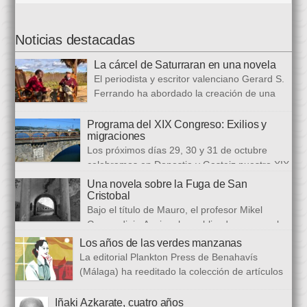
Noticias destacadas
La cárcel de Saturraran en una novela
El periodista y escritor valenciano Gerard S.
Ferrando ha abordado la creación de una
trilogía novelística que busca a analizar a
realidad actual, con numerosas referencias al pasado. El ciclo
Programa del XIX Congreso: Exilios y
migraciones
se inició en 2024 con Cariño, soy un iai@flauta, continuó en
Los próximos días 29, 30 y 31 de octubre
2025 con Los abrazos aplazados y finalizará con Las
celebramos en Donostia y Gasteiz nuestro XIX
ausencias que heredamos, directamente ligada […]
congreso internacional, con especialistas de muy diversas
Una novela sobre la Fuga de San
universidades y procedencias. En esta ocasión se trata de
Cristobal
establecer paralelismos entre los fugitivos de la Guerra Civil
Bajo el título de Mauro, el profesor Mikel
española y estos otros hombres y mujeres que arriban a
Guerendiain Azpiroz ha publicado una novela
nuestro país desde territorios […]
histórica en castellano en la que ficciona los sucesos de la
Los años de las verdes manzanas
tristemente fuga del fuerte de San Cristobal, en el monte
La editorial Plankton Press de Benahavís
Ezkaba, una de las mayores evasiones carcelarias de Europa,
(Málaga) ha reeditado la colección de artículos
que se convirtió en un auténtico baño de sangre: 206
periodísticos que bajo el epigrafe de “Los años
republicanos […]
de las verdes manzanas” Cecilia García de Guilarte publicó del
Iñaki Azkarate, cuatro años