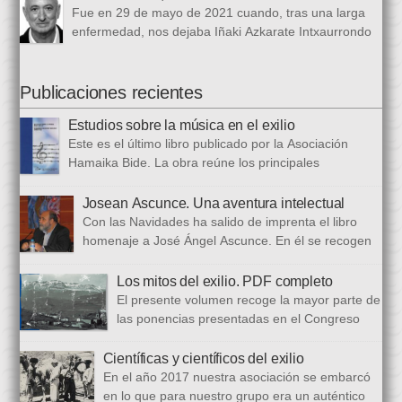
1 de marzo al 24 de octubre de 1968, en el periódico franquista
Fue en 29 de mayo de 2021 cuando, tras una larga
La Voz de España. Esta colección, dieciséis artículos, había
enfermedad, nos dejaba Iñaki Azkarate Intxaurrondo
sido parcialmente […]
(1948-2021). Iñaki, profesor jubilado del Larramendi
Ikastetxea de Donostia, había pertenecido a Hamaika Bide
desde sus mismos inicios. Entre nosotros dejó el recuerdo de
Publicaciones recientes
una persona trabajadora y comprometida, que huía de
Estudios sobre la música en el exilio
protagonismos y cargos oficiales. Sus aficiones […]
Este es el último libro publicado por la Asociación
Hamaika Bide. La obra reúne los principales
principales presentados al Congreso Música y Exilio,
celebrado en 2023. Bajo ese epígrafe se han recogido un total
Josean Ascunce. Una aventura intelectual
de dieciséis ponencias. El libro se ha estructurado en tres
Con las Navidades ha salido de imprenta el libro
bloques. En el primero se analizan aspectos generales del arte
homenaje a José Ángel Ascunce. En él se recogen
popular […]
quince trabajos que abordan el recuerdo de Josean
desde diferentes perspectivas, incluyendo una detallada
Los mitos del exilio. PDF completo
biografía, bibliografía y una recopilación fotográfica. Los
El presente volumen recoge la mayor parte de
coordinadores han sido Carmen Gil Fombellida y José Ramón
las ponencias presentadas en el Congreso
Zabala. Con ellos han particidado once escritores: […]
que celebramos en noviembre de 2021. Por
primera vez, hemos acordado difundirlo, además de en
Científicas y científicos del exilio
formato papel, en formato PDF con la finalidad de reducir los
En el año 2017 nuestra asociación se embarcó
costes de correo que supone su difusión. En este PDF es
en lo que para nuestro grupo era un auténtico