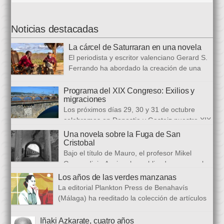
Noticias destacadas
La cárcel de Saturraran en una novela
El periodista y escritor valenciano Gerard S.
Ferrando ha abordado la creación de una
trilogía novelística que busca a analizar a
realidad actual, con numerosas referencias al pasado. El ciclo
Programa del XIX Congreso: Exilios y
migraciones
se inició en 2024 con Cariño, soy un iai@flauta, continuó en
Los próximos días 29, 30 y 31 de octubre
2025 con Los abrazos aplazados y finalizará con Las
celebramos en Donostia y Gasteiz nuestro XIX
ausencias que heredamos, directamente ligada […]
congreso internacional, con especialistas de muy diversas
Una novela sobre la Fuga de San
universidades y procedencias. En esta ocasión se trata de
Cristobal
establecer paralelismos entre los fugitivos de la Guerra Civil
Bajo el título de Mauro, el profesor Mikel
española y estos otros hombres y mujeres que arriban a
Guerendiain Azpiroz ha publicado una novela
nuestro país desde territorios […]
histórica en castellano en la que ficciona los sucesos de la
Los años de las verdes manzanas
tristemente fuga del fuerte de San Cristobal, en el monte
La editorial Plankton Press de Benahavís
Ezkaba, una de las mayores evasiones carcelarias de Europa,
(Málaga) ha reeditado la colección de artículos
que se convirtió en un auténtico baño de sangre: 206
periodísticos que bajo el epigrafe de “Los años
republicanos […]
de las verdes manzanas” Cecilia García de Guilarte publicó del
Iñaki Azkarate, cuatro años