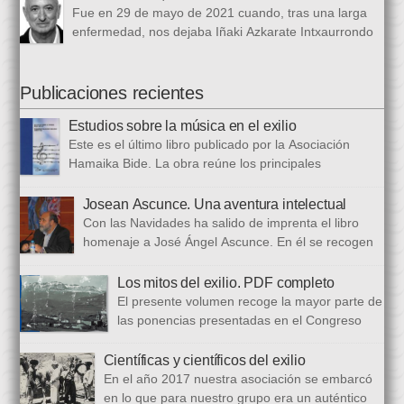
1 de marzo al 24 de octubre de 1968, en el periódico franquista
Fue en 29 de mayo de 2021 cuando, tras una larga
La Voz de España. Esta colección, dieciséis artículos, había
enfermedad, nos dejaba Iñaki Azkarate Intxaurrondo
sido parcialmente […]
(1948-2021). Iñaki, profesor jubilado del Larramendi
Ikastetxea de Donostia, había pertenecido a Hamaika Bide
desde sus mismos inicios. Entre nosotros dejó el recuerdo de
Publicaciones recientes
una persona trabajadora y comprometida, que huía de
Estudios sobre la música en el exilio
protagonismos y cargos oficiales. Sus aficiones […]
Este es el último libro publicado por la Asociación
Hamaika Bide. La obra reúne los principales
principales presentados al Congreso Música y Exilio,
celebrado en 2023. Bajo ese epígrafe se han recogido un total
Josean Ascunce. Una aventura intelectual
de dieciséis ponencias. El libro se ha estructurado en tres
Con las Navidades ha salido de imprenta el libro
bloques. En el primero se analizan aspectos generales del arte
homenaje a José Ángel Ascunce. En él se recogen
popular […]
quince trabajos que abordan el recuerdo de Josean
desde diferentes perspectivas, incluyendo una detallada
Los mitos del exilio. PDF completo
biografía, bibliografía y una recopilación fotográfica. Los
El presente volumen recoge la mayor parte de
coordinadores han sido Carmen Gil Fombellida y José Ramón
las ponencias presentadas en el Congreso
Zabala. Con ellos han particidado once escritores: […]
que celebramos en noviembre de 2021. Por
primera vez, hemos acordado difundirlo, además de en
Científicas y científicos del exilio
formato papel, en formato PDF con la finalidad de reducir los
En el año 2017 nuestra asociación se embarcó
costes de correo que supone su difusión. En este PDF es
en lo que para nuestro grupo era un auténtico