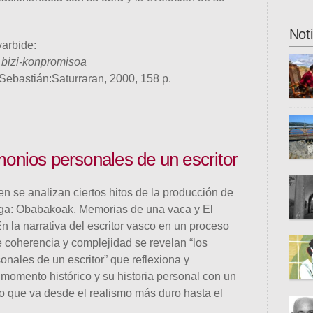
Not
yarbide:
 bizi-konpromisoa
ebastián:Saturraran, 2000, 158 p.
ha ab
novel
actua
onios personales de un escritor
ciclo
iai@f
Donos
aplaz
inter
n se analizan ciertos hitos de la producción de
hered
unive
ga: Obabakoak, Memorias de una vaca y El
se tr
n la narrativa del escritor vasco en un proceso
fugit
Azpir
coherencia y complejidad se revelan “los
otros
caste
nales de un escritor” que reflexiona y
país 
trist
u momento histórico y su historia personal con un
el mo
ico que va desde el realismo más duro hasta el
carce
la co
autén
epigr