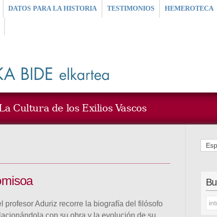
DATOS PARA LA HISTORIA
TESTIMONIOS
HEMEROTECA
a Cultura de los Exilios Vascos
Esp
omisoa
Bu
l profesor Aduriz recorre la biografía del filósofo
elacionándola con su obra y la evolución de su