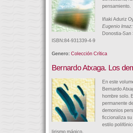
pensamiento.
Iñaki Aduriz O
Eugenio Imaz:
Donostia-San S
ISBN:84-931339-4-9
Genero:
Colección Crítica
Bernardo Atxaga. Los dem
En este volume
Bernardo Atxa
hombre solo. E
permanente de 
demonios perso
ficcionaliza s
estilo polifón
lirismo mágico.