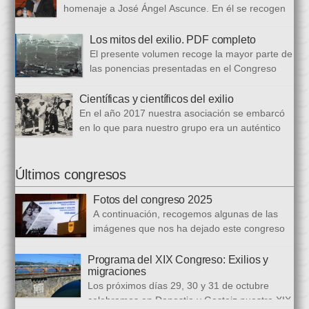
bloques. En el primero se analizan aspectos generales del arte
homenaje a José Ángel Ascunce. En él se recogen
popular […]
quince trabajos que abordan el recuerdo de Josean
desde diferentes perspectivas, incluyendo una detallada
Los mitos del exilio. PDF completo
biografía, bibliografía y una recopilación fotográfica. Los
El presente volumen recoge la mayor parte de
coordinadores han sido Carmen Gil Fombellida y José Ramón
las ponencias presentadas en el Congreso
Zabala. Con ellos han particidado once escritores: […]
que celebramos en noviembre de 2021. Por
primera vez, hemos acordado difundirlo, además de en
Científicas y científicos del exilio
formato papel, en formato PDF con la finalidad de reducir los
En el año 2017 nuestra asociación se embarcó
costes de correo que supone su difusión. En este PDF es
en lo que para nuestro grupo era un auténtico
posible acceder a todos […]
reto, la organización de un congreso
internacional, en este caso el número quince, centrado en la
ciencia del exilio. El objetivo era recuperar y difundir las figuras
Últimos congresos
y la obra de los científicos y científicas que tuvieron que […]
Fotos del congreso 2025
A continuación, recogemos algunas de las
imágenes que nos ha dejado este congreso
sobre «Emigraciones y Exilios», en los
distintos escenarios de la Diputación Foral del Gipuzkoa, la
Programa del XIX Congreso: Exilios y
migraciones
Biblioteca Carlos Santamaría y la Facultad de Letras de la
Los próximos días 29, 30 y 31 de octubre
Universidad del País Vasco en Gasteiz.
celebramos en Donostia y Gasteiz nuestro XIX