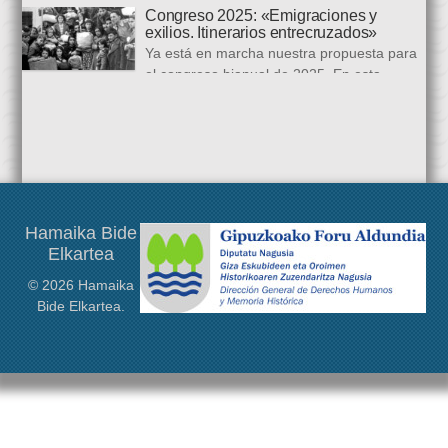
congreso internacional, con especialistas de muy diversas
Congreso 2025: «Emigraciones y
universidades y procedencias. En esta ocasión se trata de
exilios. Itinerarios entrecruzados»
establecer paralelismos entre los fugitivos de la Guerra Civil
Ya está en marcha nuestra propuesta para
española y estos otros hombres y mujeres que arriban a
el congreso bianual de 2025. En esta
nuestro país desde territorios […]
ocasión queremos centrarnos en las rutas de huida
protagonizadas por los exiliados de la guerra de 1936, y la
acogida civil que recibieron en distintos lugares del mundo,
desde Francia o Gran Bretaña, a Argentina o Estados Unidos.
Este congreso será […]
Hamaika Bide
Elkartea
© 2026 Hamaika
Bide Elkartea.