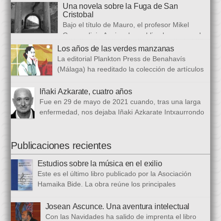
congreso internacional, con especialistas de muy diversas
Una novela sobre la Fuga de San
universidades y procedencias. En esta ocasión se trata de
Cristobal
establecer paralelismos entre los fugitivos de la Guerra Civil
Bajo el título de Mauro, el profesor Mikel
española y estos otros hombres y mujeres que arriban a
Guerendiain Azpiroz ha publicado una novela
nuestro país desde territorios […]
histórica en castellano en la que ficciona los sucesos de la
Los años de las verdes manzanas
tristemente fuga del fuerte de San Cristobal, en el monte
La editorial Plankton Press de Benahavís
Ezkaba, una de las mayores evasiones carcelarias de Europa,
(Málaga) ha reeditado la colección de artículos
que se convirtió en un auténtico baño de sangre: 206
periodísticos que bajo el epigrafe de “Los años
republicanos […]
de las verdes manzanas” Cecilia García de Guilarte publicó del
Iñaki Azkarate, cuatro años
1 de marzo al 24 de octubre de 1968, en el periódico franquista
Fue en 29 de mayo de 2021 cuando, tras una larga
La Voz de España. Esta colección, dieciséis artículos, había
enfermedad, nos dejaba Iñaki Azkarate Intxaurrondo
sido parcialmente […]
(1948-2021). Iñaki, profesor jubilado del Larramendi
Ikastetxea de Donostia, había pertenecido a Hamaika Bide
desde sus mismos inicios. Entre nosotros dejó el recuerdo de
Publicaciones recientes
una persona trabajadora y comprometida, que huía de
Estudios sobre la música en el exilio
protagonismos y cargos oficiales. Sus aficiones […]
Este es el último libro publicado por la Asociación
Hamaika Bide. La obra reúne los principales
principales presentados al Congreso Música y Exilio,
celebrado en 2023. Bajo ese epígrafe se han recogido un total
Josean Ascunce. Una aventura intelectual
de dieciséis ponencias. El libro se ha estructurado en tres
Con las Navidades ha salido de imprenta el libro