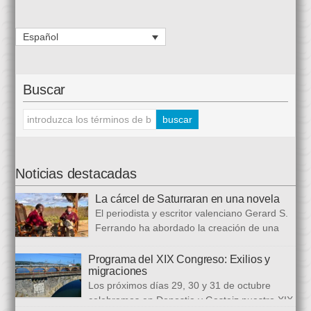
Español
Buscar
Noticias destacadas
La cárcel de Saturraran en una novela
El periodista y escritor valenciano Gerard S.
Ferrando ha abordado la creación de una
trilogía novelística que busca a analizar a
realidad actual, con numerosas referencias al pasado. El ciclo
Programa del XIX Congreso: Exilios y
migraciones
se inició en 2024 con Cariño, soy un iai@flauta, continuó en
Los próximos días 29, 30 y 31 de octubre
2025 con Los abrazos aplazados y finalizará con Las
celebramos en Donostia y Gasteiz nuestro XIX
ausencias que heredamos, directamente ligada […]