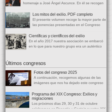
bloques. En el primero se analizan aspectos generales del arte
homenaje a José Ángel Ascunce. En él se recogen
popular […]
quince trabajos que abordan el recuerdo de Josean
desde diferentes perspectivas, incluyendo una detallada
Los mitos del exilio. PDF completo
biografía, bibliografía y una recopilación fotográfica. Los
El presente volumen recoge la mayor parte de
coordinadores han sido Carmen Gil Fombellida y José Ramón
las ponencias presentadas en el Congreso
Zabala. Con ellos han particidado once escritores: […]
que celebramos en noviembre de 2021. Por
primera vez, hemos acordado difundirlo, además de en
Científicas y científicos del exilio
formato papel, en formato PDF con la finalidad de reducir los
En el año 2017 nuestra asociación se embarcó
costes de correo que supone su difusión. En este PDF es
en lo que para nuestro grupo era un auténtico
posible acceder a todos […]
reto, la organización de un congreso
internacional, en este caso el número quince, centrado en la
ciencia del exilio. El objetivo era recuperar y difundir las figuras
Últimos congresos
y la obra de los científicos y científicas que tuvieron que […]
Fotos del congreso 2025
A continuación, recogemos algunas de las
imágenes que nos ha dejado este congreso
sobre «Emigraciones y Exilios», en los
distintos escenarios de la Diputación Foral del Gipuzkoa, la
Programa del XIX Congreso: Exilios y
migraciones
Biblioteca Carlos Santamaría y la Facultad de Letras de la
Los próximos días 29, 30 y 31 de octubre
Universidad del País Vasco en Gasteiz.
celebramos en Donostia y Gasteiz nuestro XIX