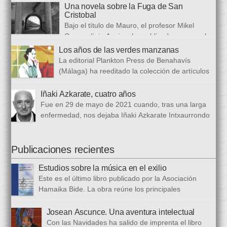
congreso internacional, con especialistas de muy diversas
Una novela sobre la Fuga de San
universidades y procedencias. En esta ocasión se trata de
Cristobal
establecer paralelismos entre los fugitivos de la Guerra Civil
Bajo el título de Mauro, el profesor Mikel
española y estos otros hombres y mujeres que arriban a
Guerendiain Azpiroz ha publicado una novela
nuestro país desde territorios […]
histórica en castellano en la que ficciona los sucesos de la
Los años de las verdes manzanas
tristemente fuga del fuerte de San Cristobal, en el monte
La editorial Plankton Press de Benahavís
Ezkaba, una de las mayores evasiones carcelarias de Europa,
(Málaga) ha reeditado la colección de artículos
que se convirtió en un auténtico baño de sangre: 206
periodísticos que bajo el epigrafe de “Los años
republicanos […]
de las verdes manzanas” Cecilia García de Guilarte publicó del
Iñaki Azkarate, cuatro años
1 de marzo al 24 de octubre de 1968, en el periódico franquista
Fue en 29 de mayo de 2021 cuando, tras una larga
La Voz de España. Esta colección, dieciséis artículos, había
enfermedad, nos dejaba Iñaki Azkarate Intxaurrondo
sido parcialmente […]
(1948-2021). Iñaki, profesor jubilado del Larramendi
Ikastetxea de Donostia, había pertenecido a Hamaika Bide
desde sus mismos inicios. Entre nosotros dejó el recuerdo de
Publicaciones recientes
una persona trabajadora y comprometida, que huía de
Estudios sobre la música en el exilio
protagonismos y cargos oficiales. Sus aficiones […]
Este es el último libro publicado por la Asociación
Hamaika Bide. La obra reúne los principales
principales presentados al Congreso Música y Exilio,
celebrado en 2023. Bajo ese epígrafe se han recogido un total
Josean Ascunce. Una aventura intelectual
de dieciséis ponencias. El libro se ha estructurado en tres
Con las Navidades ha salido de imprenta el libro