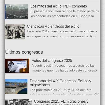
quince trabajos que abordan el recuerdo de Josean
desde diferentes perspectivas, incluyendo una detallada
Los mitos del exilio. PDF completo
biografía, bibliografía y una recopilación fotográfica. Los
El presente volumen recoge la mayor parte de
coordinadores han sido Carmen Gil Fombellida y José Ramón
las ponencias presentadas en el Congreso
Zabala. Con ellos han particidado once escritores: […]
que celebramos en noviembre de 2021. Por
primera vez, hemos acordado difundirlo, además de en
Científicas y científicos del exilio
formato papel, en formato PDF con la finalidad de reducir los
En el año 2017 nuestra asociación se embarcó
costes de correo que supone su difusión. En este PDF es
en lo que para nuestro grupo era un auténtico
posible acceder a todos […]
reto, la organización de un congreso
internacional, en este caso el número quince, centrado en la
ciencia del exilio. El objetivo era recuperar y difundir las figuras
Últimos congresos
y la obra de los científicos y científicas que tuvieron que […]
Fotos del congreso 2025
A continuación, recogemos algunas de las
imágenes que nos ha dejado este congreso
sobre «Emigraciones y Exilios», en los
distintos escenarios de la Diputación Foral del Gipuzkoa, la
Programa del XIX Congreso: Exilios y
migraciones
Biblioteca Carlos Santamaría y la Facultad de Letras de la
Los próximos días 29, 30 y 31 de octubre
Universidad del País Vasco en Gasteiz.
celebramos en Donostia y Gasteiz nuestro XIX
congreso internacional, con especialistas de muy diversas
Congreso 2025: «Emigraciones y
universidades y procedencias. En esta ocasión se trata de