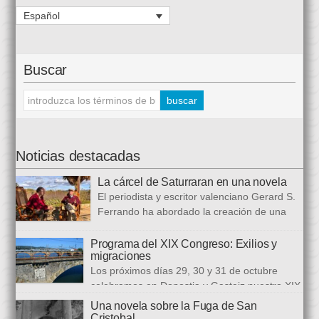
Español
Buscar
Noticias destacadas
La cárcel de Saturraran en una novela
El periodista y escritor valenciano Gerard S.
Ferrando ha abordado la creación de una
trilogía novelística que busca a analizar a
realidad actual, con numerosas referencias al pasado. El ciclo
Programa del XIX Congreso: Exilios y
migraciones
se inició en 2024 con Cariño, soy un iai@flauta, continuó en
Los próximos días 29, 30 y 31 de octubre
2025 con Los abrazos aplazados y finalizará con Las
celebramos en Donostia y Gasteiz nuestro XIX
ausencias que heredamos, directamente ligada […]
congreso internacional, con especialistas de muy diversas
Una novela sobre la Fuga de San
universidades y procedencias. En esta ocasión se trata de
Cristobal