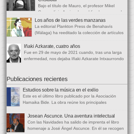
establecer paralelismos entre los fugitivos de la Guerra Civil
Bajo el título de Mauro, el profesor Mikel
española y estos otros hombres y mujeres que arriban a
Guerendiain Azpiroz ha publicado una novela
nuestro país desde territorios […]
histórica en castellano en la que ficciona los sucesos de la
Los años de las verdes manzanas
tristemente fuga del fuerte de San Cristobal, en el monte
La editorial Plankton Press de Benahavís
Ezkaba, una de las mayores evasiones carcelarias de Europa,
(Málaga) ha reeditado la colección de artículos
que se convirtió en un auténtico baño de sangre: 206
periodísticos que bajo el epigrafe de “Los años
republicanos […]
de las verdes manzanas” Cecilia García de Guilarte publicó del
Iñaki Azkarate, cuatro años
1 de marzo al 24 de octubre de 1968, en el periódico franquista
Fue en 29 de mayo de 2021 cuando, tras una larga
La Voz de España. Esta colección, dieciséis artículos, había
enfermedad, nos dejaba Iñaki Azkarate Intxaurrondo
sido parcialmente […]
(1948-2021). Iñaki, profesor jubilado del Larramendi
Ikastetxea de Donostia, había pertenecido a Hamaika Bide
desde sus mismos inicios. Entre nosotros dejó el recuerdo de
Publicaciones recientes
una persona trabajadora y comprometida, que huía de
Estudios sobre la música en el exilio
protagonismos y cargos oficiales. Sus aficiones […]
Este es el último libro publicado por la Asociación
Hamaika Bide. La obra reúne los principales
principales presentados al Congreso Música y Exilio,
celebrado en 2023. Bajo ese epígrafe se han recogido un total
Josean Ascunce. Una aventura intelectual
de dieciséis ponencias. El libro se ha estructurado en tres
Con las Navidades ha salido de imprenta el libro
bloques. En el primero se analizan aspectos generales del arte
homenaje a José Ángel Ascunce. En él se recogen
popular […]