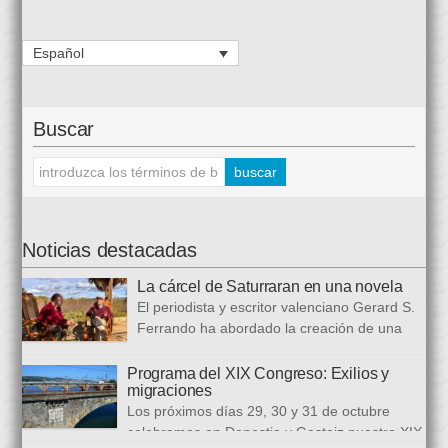
Español
Buscar
Noticias destacadas
La cárcel de Saturraran en una novela
El periodista y escritor valenciano Gerard S.
Ferrando ha abordado la creación de una
trilogía novelística que busca a analizar a
realidad actual, con numerosas referencias al pasado. El ciclo
Programa del XIX Congreso: Exilios y
migraciones
se inició en 2024 con Cariño, soy un iai@flauta, continuó en
Los próximos días 29, 30 y 31 de octubre
2025 con Los abrazos aplazados y finalizará con Las
celebramos en Donostia y Gasteiz nuestro XIX
ausencias que heredamos, directamente ligada […]