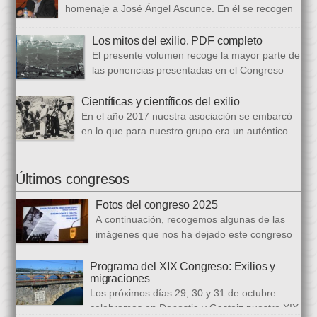
bloques. En el primero se analizan aspectos generales del arte
homenaje a José Ángel Ascunce. En él se recogen
popular […]
quince trabajos que abordan el recuerdo de Josean
desde diferentes perspectivas, incluyendo una detallada
Los mitos del exilio. PDF completo
biografía, bibliografía y una recopilación fotográfica. Los
El presente volumen recoge la mayor parte de
coordinadores han sido Carmen Gil Fombellida y José Ramón
las ponencias presentadas en el Congreso
Zabala. Con ellos han particidado once escritores: […]
que celebramos en noviembre de 2021. Por
primera vez, hemos acordado difundirlo, además de en
Científicas y científicos del exilio
formato papel, en formato PDF con la finalidad de reducir los
En el año 2017 nuestra asociación se embarcó
costes de correo que supone su difusión. En este PDF es
en lo que para nuestro grupo era un auténtico
posible acceder a todos […]
reto, la organización de un congreso
internacional, en este caso el número quince, centrado en la
ciencia del exilio. El objetivo era recuperar y difundir las figuras
Últimos congresos
y la obra de los científicos y científicas que tuvieron que […]
Fotos del congreso 2025
A continuación, recogemos algunas de las
imágenes que nos ha dejado este congreso
sobre «Emigraciones y Exilios», en los
distintos escenarios de la Diputación Foral del Gipuzkoa, la
Programa del XIX Congreso: Exilios y
migraciones
Biblioteca Carlos Santamaría y la Facultad de Letras de la
Los próximos días 29, 30 y 31 de octubre
Universidad del País Vasco en Gasteiz.
celebramos en Donostia y Gasteiz nuestro XIX