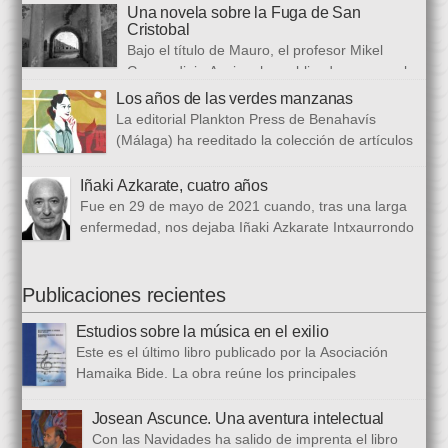
congreso internacional, con especialistas de muy diversas
Una novela sobre la Fuga de San
universidades y procedencias. En esta ocasión se trata de
Cristobal
establecer paralelismos entre los fugitivos de la Guerra Civil
Bajo el título de Mauro, el profesor Mikel
española y estos otros hombres y mujeres que arriban a
Guerendiain Azpiroz ha publicado una novela
nuestro país desde territorios […]
histórica en castellano en la que ficciona los sucesos de la
Los años de las verdes manzanas
tristemente fuga del fuerte de San Cristobal, en el monte
La editorial Plankton Press de Benahavís
Ezkaba, una de las mayores evasiones carcelarias de Europa,
(Málaga) ha reeditado la colección de artículos
que se convirtió en un auténtico baño de sangre: 206
periodísticos que bajo el epigrafe de “Los años
republicanos […]
de las verdes manzanas” Cecilia García de Guilarte publicó del
Iñaki Azkarate, cuatro años
1 de marzo al 24 de octubre de 1968, en el periódico franquista
Fue en 29 de mayo de 2021 cuando, tras una larga
La Voz de España. Esta colección, dieciséis artículos, había
enfermedad, nos dejaba Iñaki Azkarate Intxaurrondo
sido parcialmente […]
(1948-2021). Iñaki, profesor jubilado del Larramendi
Ikastetxea de Donostia, había pertenecido a Hamaika Bide
desde sus mismos inicios. Entre nosotros dejó el recuerdo de
Publicaciones recientes
una persona trabajadora y comprometida, que huía de
Estudios sobre la música en el exilio
protagonismos y cargos oficiales. Sus aficiones […]
Este es el último libro publicado por la Asociación
Hamaika Bide. La obra reúne los principales
principales presentados al Congreso Música y Exilio,
celebrado en 2023. Bajo ese epígrafe se han recogido un total
Josean Ascunce. Una aventura intelectual
de dieciséis ponencias. El libro se ha estructurado en tres
Con las Navidades ha salido de imprenta el libro