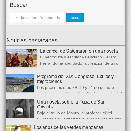
Buscar
Noticias destacadas
La cárcel de Saturraran en una novela
El periodista y escritor valenciano Gerard S.
Ferrando ha abordado la creación de una
trilogía novelística que busca a analizar a
realidad actual, con numerosas referencias al pasado. El ciclo
Programa del XIX Congreso: Exilios y
migraciones
se inició en 2024 con Cariño, soy un iai@flauta, continuó en
Los próximos días 29, 30 y 31 de octubre
2025 con Los abrazos aplazados y finalizará con Las
celebramos en Donostia y Gasteiz nuestro XIX
ausencias que heredamos, directamente ligada […]
congreso internacional, con especialistas de muy diversas
Una novela sobre la Fuga de San
universidades y procedencias. En esta ocasión se trata de
Cristobal
establecer paralelismos entre los fugitivos de la Guerra Civil
Bajo el título de Mauro, el profesor Mikel
española y estos otros hombres y mujeres que arriban a
Guerendiain Azpiroz ha publicado una novela
nuestro país desde territorios […]
histórica en castellano en la que ficciona los sucesos de la
Los años de las verdes manzanas