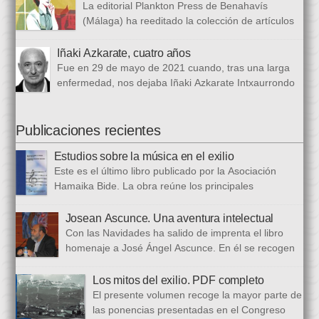
tristemente fuga del fuerte de San Cristobal, en el monte
La editorial Plankton Press de Benahavís
Ezkaba, una de las mayores evasiones carcelarias de Europa,
(Málaga) ha reeditado la colección de artículos
que se convirtió en un auténtico baño de sangre: 206
periodísticos que bajo el epigrafe de “Los años
republicanos […]
de las verdes manzanas” Cecilia García de Guilarte publicó del
Iñaki Azkarate, cuatro años
1 de marzo al 24 de octubre de 1968, en el periódico franquista
Fue en 29 de mayo de 2021 cuando, tras una larga
La Voz de España. Esta colección, dieciséis artículos, había
enfermedad, nos dejaba Iñaki Azkarate Intxaurrondo
sido parcialmente […]
(1948-2021). Iñaki, profesor jubilado del Larramendi
Ikastetxea de Donostia, había pertenecido a Hamaika Bide
desde sus mismos inicios. Entre nosotros dejó el recuerdo de
Publicaciones recientes
una persona trabajadora y comprometida, que huía de
Estudios sobre la música en el exilio
protagonismos y cargos oficiales. Sus aficiones […]
Este es el último libro publicado por la Asociación
Hamaika Bide. La obra reúne los principales
principales presentados al Congreso Música y Exilio,
celebrado en 2023. Bajo ese epígrafe se han recogido un total
Josean Ascunce. Una aventura intelectual
de dieciséis ponencias. El libro se ha estructurado en tres
Con las Navidades ha salido de imprenta el libro
bloques. En el primero se analizan aspectos generales del arte
homenaje a José Ángel Ascunce. En él se recogen
popular […]
quince trabajos que abordan el recuerdo de Josean
desde diferentes perspectivas, incluyendo una detallada
Los mitos del exilio. PDF completo
biografía, bibliografía y una recopilación fotográfica. Los
El presente volumen recoge la mayor parte de
coordinadores han sido Carmen Gil Fombellida y José Ramón
las ponencias presentadas en el Congreso