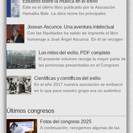
Estudios sobre la música en el exilio
protagonismos y cargos oficiales. Sus aficiones […]
Este es el último libro publicado por la Asociación
Hamaika Bide. La obra reúne los principales
principales presentados al Congreso Música y Exilio,
celebrado en 2023. Bajo ese epígrafe se han recogido un total
Josean Ascunce. Una aventura intelectual
de dieciséis ponencias. El libro se ha estructurado en tres
Con las Navidades ha salido de imprenta el libro
bloques. En el primero se analizan aspectos generales del arte
homenaje a José Ángel Ascunce. En él se recogen
popular […]
quince trabajos que abordan el recuerdo de Josean
desde diferentes perspectivas, incluyendo una detallada
Los mitos del exilio. PDF completo
biografía, bibliografía y una recopilación fotográfica. Los
El presente volumen recoge la mayor parte de
coordinadores han sido Carmen Gil Fombellida y José Ramón
las ponencias presentadas en el Congreso
Zabala. Con ellos han particidado once escritores: […]
que celebramos en noviembre de 2021. Por
primera vez, hemos acordado difundirlo, además de en
Científicas y científicos del exilio
formato papel, en formato PDF con la finalidad de reducir los
En el año 2017 nuestra asociación se embarcó
costes de correo que supone su difusión. En este PDF es
en lo que para nuestro grupo era un auténtico
posible acceder a todos […]
reto, la organización de un congreso
internacional, en este caso el número quince, centrado en la
ciencia del exilio. El objetivo era recuperar y difundir las figuras
Últimos congresos
y la obra de los científicos y científicas que tuvieron que […]
Fotos del congreso 2025
A continuación, recogemos algunas de las