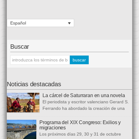
Español
Buscar
Noticias destacadas
La cárcel de Saturraran en una novela
El periodista y escritor valenciano Gerard S.
Ferrando ha abordado la creación de una
trilogía novelística que busca a analizar a
realidad actual, con numerosas referencias al pasado. El ciclo
Programa del XIX Congreso: Exilios y
migraciones
se inició en 2024 con Cariño, soy un iai@flauta, continuó en
Los próximos días 29, 30 y 31 de octubre
2025 con Los abrazos aplazados y finalizará con Las