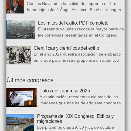
de dieciséis ponencias. El libro se ha estructurado en tres
Con las Navidades ha salido de imprenta el libro
bloques. En el primero se analizan aspectos generales del arte
homenaje a José Ángel Ascunce. En él se recogen
popular […]
quince trabajos que abordan el recuerdo de Josean
desde diferentes perspectivas, incluyendo una detallada
Los mitos del exilio. PDF completo
biografía, bibliografía y una recopilación fotográfica. Los
El presente volumen recoge la mayor parte de
coordinadores han sido Carmen Gil Fombellida y José Ramón
las ponencias presentadas en el Congreso
Zabala. Con ellos han particidado once escritores: […]
que celebramos en noviembre de 2021. Por
primera vez, hemos acordado difundirlo, además de en
Científicas y científicos del exilio
formato papel, en formato PDF con la finalidad de reducir los
En el año 2017 nuestra asociación se embarcó
costes de correo que supone su difusión. En este PDF es
en lo que para nuestro grupo era un auténtico
posible acceder a todos […]
reto, la organización de un congreso
internacional, en este caso el número quince, centrado en la
ciencia del exilio. El objetivo era recuperar y difundir las figuras
Últimos congresos
y la obra de los científicos y científicas que tuvieron que […]
Fotos del congreso 2025
A continuación, recogemos algunas de las
imágenes que nos ha dejado este congreso
sobre «Emigraciones y Exilios», en los
distintos escenarios de la Diputación Foral del Gipuzkoa, la
Programa del XIX Congreso: Exilios y
migraciones
Biblioteca Carlos Santamaría y la Facultad de Letras de la
Los próximos días 29, 30 y 31 de octubre
Universidad del País Vasco en Gasteiz.