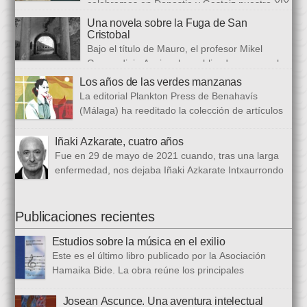
celebramos en Donostia y Gasteiz nuestro XIX
ausencias que heredamos, directamente ligada […]
congreso internacional, con especialistas de muy diversas
Una novela sobre la Fuga de San
universidades y procedencias. En esta ocasión se trata de
Cristobal
establecer paralelismos entre los fugitivos de la Guerra Civil
Bajo el título de Mauro, el profesor Mikel
española y estos otros hombres y mujeres que arriban a
Guerendiain Azpiroz ha publicado una novela
nuestro país desde territorios […]
histórica en castellano en la que ficciona los sucesos de la
Los años de las verdes manzanas
tristemente fuga del fuerte de San Cristobal, en el monte
La editorial Plankton Press de Benahavís
Ezkaba, una de las mayores evasiones carcelarias de Europa,
(Málaga) ha reeditado la colección de artículos
que se convirtió en un auténtico baño de sangre: 206
periodísticos que bajo el epigrafe de “Los años
republicanos […]
de las verdes manzanas” Cecilia García de Guilarte publicó del
Iñaki Azkarate, cuatro años
1 de marzo al 24 de octubre de 1968, en el periódico franquista
Fue en 29 de mayo de 2021 cuando, tras una larga
La Voz de España. Esta colección, dieciséis artículos, había
enfermedad, nos dejaba Iñaki Azkarate Intxaurrondo
sido parcialmente […]
(1948-2021). Iñaki, profesor jubilado del Larramendi
Ikastetxea de Donostia, había pertenecido a Hamaika Bide
desde sus mismos inicios. Entre nosotros dejó el recuerdo de
Publicaciones recientes
una persona trabajadora y comprometida, que huía de
Estudios sobre la música en el exilio
protagonismos y cargos oficiales. Sus aficiones […]
Este es el último libro publicado por la Asociación
Hamaika Bide. La obra reúne los principales
principales presentados al Congreso Música y Exilio,
celebrado en 2023. Bajo ese epígrafe se han recogido un total
Josean Ascunce. Una aventura intelectual