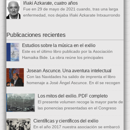
republicanos […]
de las verdes manzanas” Cecilia García de Guilarte publicó del
Iñaki Azkarate, cuatro años
1 de marzo al 24 de octubre de 1968, en el periódico franquista
Fue en 29 de mayo de 2021 cuando, tras una larga
La Voz de España. Esta colección, dieciséis artículos, había
enfermedad, nos dejaba Iñaki Azkarate Intxaurrondo
sido parcialmente […]
(1948-2021). Iñaki, profesor jubilado del Larramendi
Ikastetxea de Donostia, había pertenecido a Hamaika Bide
desde sus mismos inicios. Entre nosotros dejó el recuerdo de
Publicaciones recientes
una persona trabajadora y comprometida, que huía de
Estudios sobre la música en el exilio
protagonismos y cargos oficiales. Sus aficiones […]
Este es el último libro publicado por la Asociación
Hamaika Bide. La obra reúne los principales
principales presentados al Congreso Música y Exilio,
celebrado en 2023. Bajo ese epígrafe se han recogido un total
Josean Ascunce. Una aventura intelectual
de dieciséis ponencias. El libro se ha estructurado en tres
Con las Navidades ha salido de imprenta el libro
bloques. En el primero se analizan aspectos generales del arte
homenaje a José Ángel Ascunce. En él se recogen
popular […]
quince trabajos que abordan el recuerdo de Josean
desde diferentes perspectivas, incluyendo una detallada
Los mitos del exilio. PDF completo
biografía, bibliografía y una recopilación fotográfica. Los
El presente volumen recoge la mayor parte de
coordinadores han sido Carmen Gil Fombellida y José Ramón
las ponencias presentadas en el Congreso
Zabala. Con ellos han particidado once escritores: […]
que celebramos en noviembre de 2021. Por
primera vez, hemos acordado difundirlo, además de en
Científicas y científicos del exilio
formato papel, en formato PDF con la finalidad de reducir los
En el año 2017 nuestra asociación se embarcó