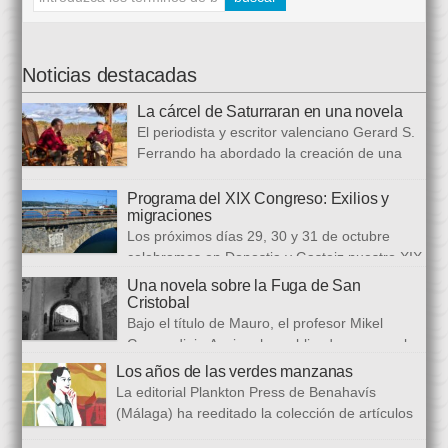
Noticias destacadas
La cárcel de Saturraran en una novela
El periodista y escritor valenciano Gerard S.
Ferrando ha abordado la creación de una
trilogía novelística que busca a analizar a
realidad actual, con numerosas referencias al pasado. El ciclo
Programa del XIX Congreso: Exilios y
migraciones
se inició en 2024 con Cariño, soy un iai@flauta, continuó en
Los próximos días 29, 30 y 31 de octubre
2025 con Los abrazos aplazados y finalizará con Las
celebramos en Donostia y Gasteiz nuestro XIX
ausencias que heredamos, directamente ligada […]
congreso internacional, con especialistas de muy diversas
Una novela sobre la Fuga de San
universidades y procedencias. En esta ocasión se trata de
Cristobal
establecer paralelismos entre los fugitivos de la Guerra Civil
Bajo el título de Mauro, el profesor Mikel
española y estos otros hombres y mujeres que arriban a
Guerendiain Azpiroz ha publicado una novela
nuestro país desde territorios […]
histórica en castellano en la que ficciona los sucesos de la
Los años de las verdes manzanas
tristemente fuga del fuerte de San Cristobal, en el monte
La editorial Plankton Press de Benahavís
Ezkaba, una de las mayores evasiones carcelarias de Europa,
(Málaga) ha reeditado la colección de artículos
que se convirtió en un auténtico baño de sangre: 206
periodísticos que bajo el epigrafe de “Los años