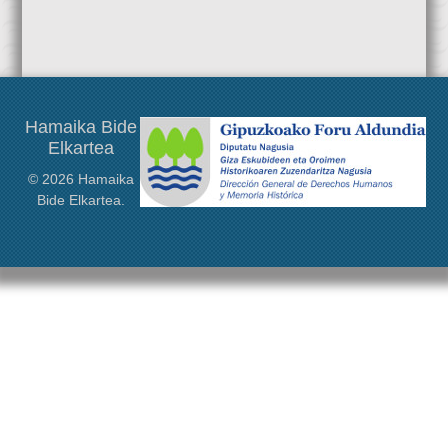
Kongresuaren datak urriaren 29tik 31ra izango dira, Donostian
eta 16an. Bi egunetan idazle horren inguruko ideia desberdinak
eta Gasteizen. […]
landuko dira: biografia, obra, garrantzia… Sarrera irekia da,
Hamaika Bide Elkarteak lagundu du Max Aub Fundazioak
antolatzen duen ekimen honetan.
Hamaika Bide
Elkartea
© 2026 Hamaika
Bide Elkartea.