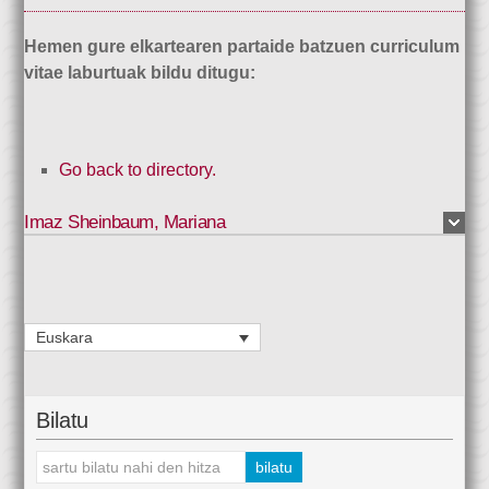
Hemen gure elkartearen partaide batzuen curriculum
vitae laburtuak bildu ditugu:
Go back to directory.
Imaz Sheinbaum
,
Mariana
Euskara
Bilatu