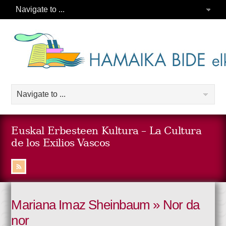
Euskal Erbesteen Kultura – La Cultura
de los Exilios Vascos
Mariana Imaz Sheinbaum » Nor da
nor