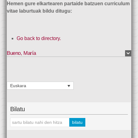
Hemen gure elkartearen partaide batzuen curriculum
vitae laburtuak bildu ditugu:
Go back to directory.
Bueno
,
María
Euskara
Bilatu