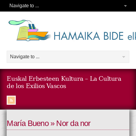
Euskal Erbesteen Kultura – La Cultura
de los Exilios Vascos
María Bueno » Nor da nor