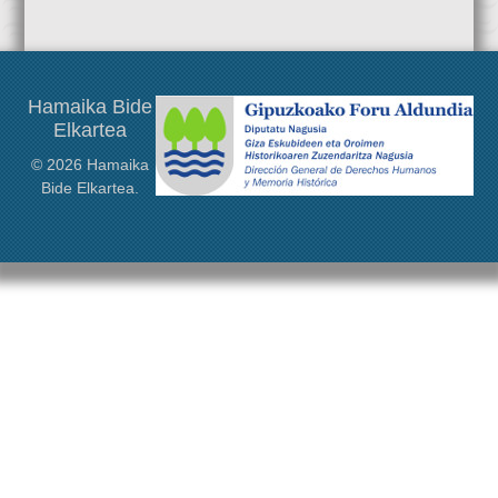
landuko dira: biografia, obra, garrantzia… Sarrera irekia da,
Hamaika Bide Elkarteak lagundu du Max Aub Fundazioak
antolatzen duen ekimen honetan.
Hamaika Bide
Elkartea
© 2026 Hamaika
Bide Elkartea.