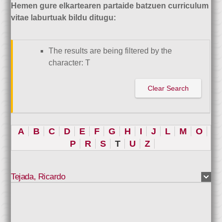
Hemen gure elkartearen partaide batzuen curriculum
vitae laburtuak bildu ditugu:
The results are being filtered by the
character: T
Clear Search
A
B
C
D
E
F
G
H
I
J
L
M
O
P
R
S
T
U
Z
Tejada
,
Ricardo