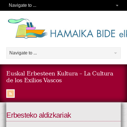
Euskal Erbesteen Kultura – La Cultura
de los Exilios Vascos
Erbesteko aldizkariak