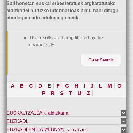
Sail honetan euskal erbesteratuek argitaratutako
aldizkariei buruzko informazioak bildu nahi ditugu,
ideologien edo edukien gainetik.
The results are being filtered by the
character: E
Clear Search
A
B
C
D
E
F
G
H
I
J
L
M
O
P
R
S
T
U
Z
EUSKALTZALEAK
,
aldizkaria
EUZKADI
,
EUZKADI EN CATALUNYA
,
semanario