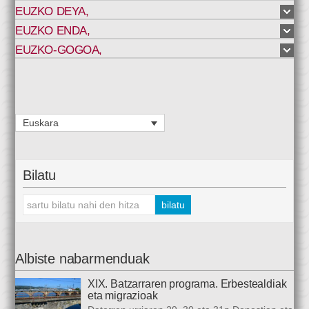
EUZKO DEYA
,
EUZKO ENDA
,
EUZKO-GOGOA
,
Euskara
Bilatu
Albiste nabarmenduak
XIX. Batzarraren programa. Erbestealdiak
eta migrazioak