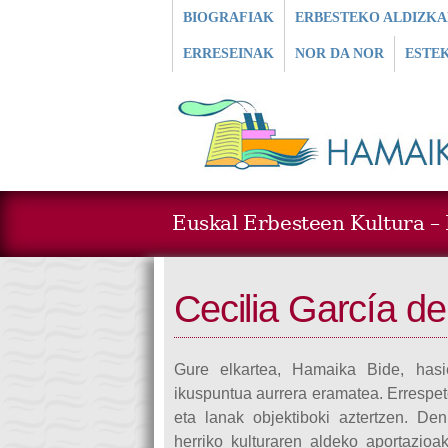
BIOGRAFIAK
ERBESTEKO ALDIZKA
ERRESEINAK
NOR DA NOR
ESTE
Euskal Erbesteen Kultura – L
Cecilia García de
Gure elkartea, Hamaika Bide, hasie
ikuspuntua aurrera eramatea. Errespeto
eta lanak objektiboki aztertzen. De
herriko kulturaren aldeko aportazioa