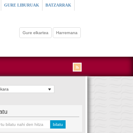
GURE LIBURUAK
BATZARRAK
Gure elkartea
Harremana
kara
latu