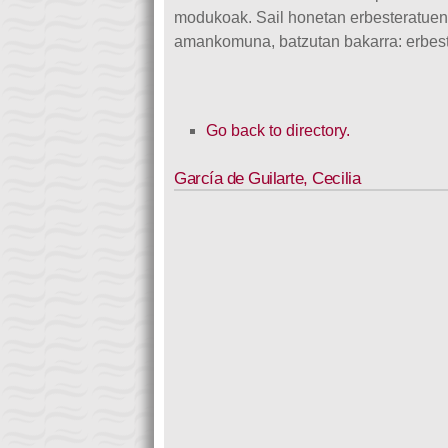
modukoak. Sail honetan erbesteratuen b
amankomuna, batzutan bakarra: erbes
Go back to directory.
García de Guilarte
,
Cecilia