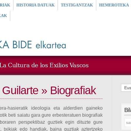
RIAK
HISTORIA DATUAK
TESTIGANTZAK
HEMEROTEKA
KAK
a Cultura de los Exilios Vascos
 Guilarte » Biografiak
Eus
ra-hasieratik ideologia eta alderdien gaineko
Bi
tik beti saiatu gara gure erbesteratuen biografiak
nboraren perspektibaz guztiek egin dituzte gure
k, txikiak edo handiak, baina guztiak aztertzeko