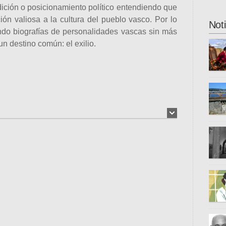
dición o posicionamiento político entendiendo que
ión valiosa a la cultura del pueblo vasco. Por lo
Not
ando biografías de personalidades vascas sin más
un destino común: el exilio.
ha ab
novel
actua
ciclo
iai@f
Donos
aplaz
inter
hered
unive
se tr
fugit
Azpir
otros
caste
país 
trist
el mo
carce
la co
autén
epigr