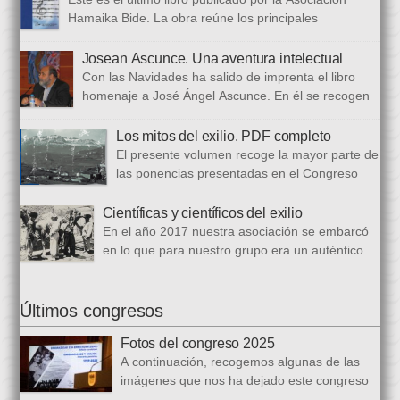
Hamaika Bide. La obra reúne los principales
principales presentados al Congreso Música y Exilio,
celebrado en 2023. Bajo ese epígrafe se han recogido un total
Josean Ascunce. Una aventura intelectual
de dieciséis ponencias. El libro se ha estructurado en tres
Con las Navidades ha salido de imprenta el libro
bloques. En el primero se analizan aspectos generales del arte
homenaje a José Ángel Ascunce. En él se recogen
popular […]
quince trabajos que abordan el recuerdo de Josean
desde diferentes perspectivas, incluyendo una detallada
Los mitos del exilio. PDF completo
biografía, bibliografía y una recopilación fotográfica. Los
El presente volumen recoge la mayor parte de
coordinadores han sido Carmen Gil Fombellida y José Ramón
las ponencias presentadas en el Congreso
Zabala. Con ellos han particidado once escritores: […]
que celebramos en noviembre de 2021. Por
primera vez, hemos acordado difundirlo, además de en
Científicas y científicos del exilio
formato papel, en formato PDF con la finalidad de reducir los
En el año 2017 nuestra asociación se embarcó
costes de correo que supone su difusión. En este PDF es
en lo que para nuestro grupo era un auténtico
posible acceder a todos […]
reto, la organización de un congreso
internacional, en este caso el número quince, centrado en la
ciencia del exilio. El objetivo era recuperar y difundir las figuras
Últimos congresos
y la obra de los científicos y científicas que tuvieron que […]
Fotos del congreso 2025
A continuación, recogemos algunas de las
imágenes que nos ha dejado este congreso
sobre «Emigraciones y Exilios», en los