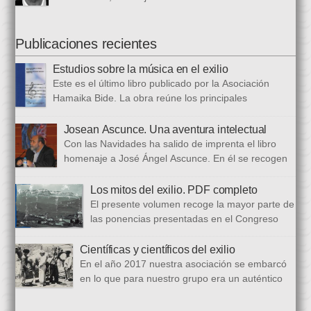
sido parcialmente […]
(1948-2021). Iñaki, profesor jubilado del Larramendi
Ikastetxea de Donostia, había pertenecido a Hamaika Bide
desde sus mismos inicios. Entre nosotros dejó el recuerdo de
Publicaciones recientes
una persona trabajadora y comprometida, que huía de
Estudios sobre la música en el exilio
protagonismos y cargos oficiales. Sus aficiones […]
Este es el último libro publicado por la Asociación
Hamaika Bide. La obra reúne los principales
principales presentados al Congreso Música y Exilio,
celebrado en 2023. Bajo ese epígrafe se han recogido un total
Josean Ascunce. Una aventura intelectual
de dieciséis ponencias. El libro se ha estructurado en tres
Con las Navidades ha salido de imprenta el libro
bloques. En el primero se analizan aspectos generales del arte
homenaje a José Ángel Ascunce. En él se recogen
popular […]
quince trabajos que abordan el recuerdo de Josean
desde diferentes perspectivas, incluyendo una detallada
Los mitos del exilio. PDF completo
biografía, bibliografía y una recopilación fotográfica. Los
El presente volumen recoge la mayor parte de
coordinadores han sido Carmen Gil Fombellida y José Ramón
las ponencias presentadas en el Congreso
Zabala. Con ellos han particidado once escritores: […]
que celebramos en noviembre de 2021. Por
primera vez, hemos acordado difundirlo, además de en
Científicas y científicos del exilio
formato papel, en formato PDF con la finalidad de reducir los
En el año 2017 nuestra asociación se embarcó
costes de correo que supone su difusión. En este PDF es
en lo que para nuestro grupo era un auténtico
posible acceder a todos […]
reto, la organización de un congreso
internacional, en este caso el número quince, centrado en la