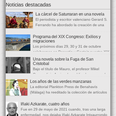
Noticias destacadas
La cárcel de Saturraran en una novela
El periodista y escritor valenciano Gerard S.
Ferrando ha abordado la creación de una
trilogía novelística que busca a analizar a
realidad actual, con numerosas referencias al pasado. El ciclo
Programa del XIX Congreso: Exilios y
migraciones
se inició en 2024 con Cariño, soy un iai@flauta, continuó en
Los próximos días 29, 30 y 31 de octubre
2025 con Los abrazos aplazados y finalizará con Las
celebramos en Donostia y Gasteiz nuestro XIX
ausencias que heredamos, directamente ligada […]
congreso internacional, con especialistas de muy diversas
Una novela sobre la Fuga de San
universidades y procedencias. En esta ocasión se trata de
Cristobal
establecer paralelismos entre los fugitivos de la Guerra Civil
Bajo el título de Mauro, el profesor Mikel
española y estos otros hombres y mujeres que arriban a
Guerendiain Azpiroz ha publicado una novela
nuestro país desde territorios […]
histórica en castellano en la que ficciona los sucesos de la
Los años de las verdes manzanas
tristemente fuga del fuerte de San Cristobal, en el monte
La editorial Plankton Press de Benahavís
Ezkaba, una de las mayores evasiones carcelarias de Europa,
(Málaga) ha reeditado la colección de artículos
que se convirtió en un auténtico baño de sangre: 206
periodísticos que bajo el epigrafe de “Los años
republicanos […]
de las verdes manzanas” Cecilia García de Guilarte publicó del
Iñaki Azkarate, cuatro años
1 de marzo al 24 de octubre de 1968, en el periódico franquista
Fue en 29 de mayo de 2021 cuando, tras una larga
La Voz de España. Esta colección, dieciséis artículos, había
enfermedad, nos dejaba Iñaki Azkarate Intxaurrondo